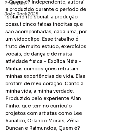
- Quem é? Independente, autoral 
Principais
e produzido durante o período de 
João Rock 2025
isolamento social, a produção 
possui cinco faixas inéditas que 
são acompanhadas, cada uma, por 
um videoclipe. Esse trabalho é 
fruto de muito estudo, exercícios 
vocais, de dança e de muita 
atividade física – Explica Néia – 
Minhas composições retratam 
minhas experiências de vida. Elas 
brotam de meu coração. Canto a 
minha vida, a minha verdade. 
Produzido pelo experiente Alan 
Pinho, que tem no currículo 
projetos com artistas como Lee 
Ranaldo, Orlando Morais, Zélia 
Duncan e Raimundos, Quem é? 