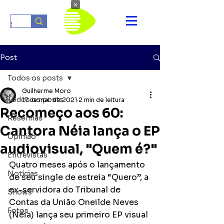
×
Post
Todos os posts
Guilherme Moro
Todos os posts
17 de mai. de 2021
2 min de leitura
Recomeço aos 60:
Resenhas
Cantora Néia lança o EP
Opinião
audiovisual, "Quem é?"
Entrevistas
Quatro meses após o lançamento 
Notícias
de seu single de estreia “Quero”, a 
ex-servidora do Tribunal de 
Shows
Contas da União Oneilde Neves 
Fotos
(Néia) lança seu primeiro EP visual 