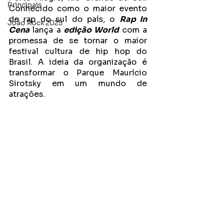
Principais
Conhecido como o maior evento 
de rap do sul do país, o 
Rap In 
João Rock 2025
Cena 
lança a 
edição World
 com a 
promessa de se tornar o maior 
festival cultura de hip hop do 
Brasil. A ideia da organização é 
transformar o Parque Maurício 
Sirotsky em um mundo de 
atrações.