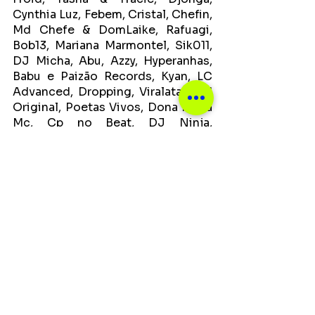
Cynthia Luz, Febem, Cristal, Chefin, 
Md Chefe & DomLaike, Rafuagi, 
Bob13, Mariana Marmontel, Sik011, 
DJ Micha, Abu, Azzy, Hyperanhas, 
Babu e Paizão Records, Kyan, LC 
Advanced, Dropping, Viralataz, PH 
Original, Poetas Vivos, Dona Maria 
Mc, Cp no Beat, DJ Ninja, 
Milkshake, Buiu, DDX$, Rua 3, Rafo, 
Makani,  Batalha da Aldeia e 
Batalha do Olimpo.
PALCO HATZ
DJ ADR, Job Sls, Rafo, DJ 
Rockfeller, Samambaia, Hampesco, 
Trip54, Diazz GG, Tufa, Rick e 
Xamuel, Branco, Jhow, Versa, QVS, 
Negra Jaque, Revolução RS, 
Drocke e Jayp, Txai Rap.