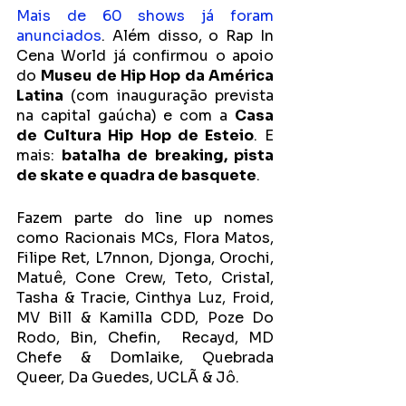
Mais de 60 shows já foram 
anunciados
. Além disso, o Rap In 
Cena World já confirmou o apoio 
do 
Museu de Hip Hop da América 
Latina
 (com inauguração prevista 
na capital gaúcha) e com a 
Casa 
de Cultura Hip Hop de Esteio
. E 
mais:
 batalha de breaking, pista 
de skate e quadra de basquete
.
Fazem parte do line up nomes 
como Racionais MCs, Flora Matos, 
Filipe Ret, L7nnon, Djonga, Orochi, 
Matuê, Cone Crew, Teto, Cristal, 
Tasha & Tracie, Cinthya Luz, Froid, 
MV Bill & Kamilla CDD, Poze Do 
Rodo, Bin, Chefin,  Recayd, MD 
Chefe & Domlaike, Quebrada 
Queer, Da Guedes, UCLÃ & Jô.