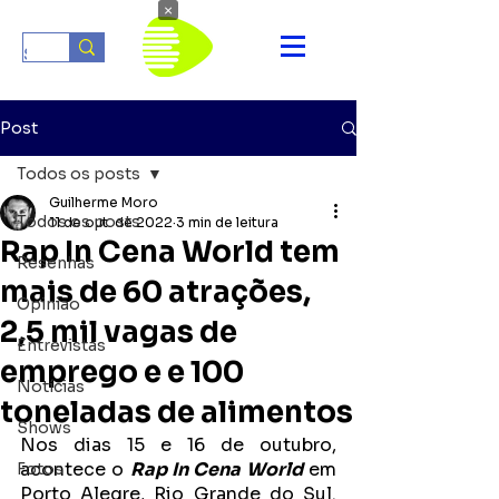
×
Post
Todos os posts
Guilherme Moro
Todos os posts
11 de out. de 2022
3 min de leitura
Rap In Cena World tem
Resenhas
mais de 60 atrações,
Opinião
2,5 mil vagas de
Entrevistas
emprego e e 100
Notícias
toneladas de alimentos
Shows
Nos dias 15 e 16 de outubro, 
acontece o 
Rap In Cena World
 em 
Fotos
Porto Alegre, Rio Grande do Sul. 