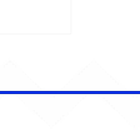
nga reúne multidão e
orça
resentatividade do
 no João Rock