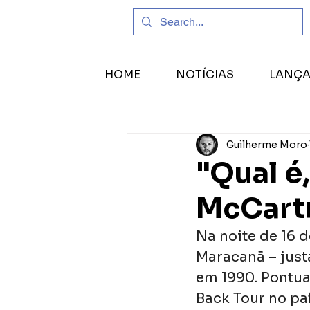
HOME
NOTÍCIAS
LANÇ
Guilherme Moro
"Qual é
McCartn
Na noite de 16 
Maracanã – just
em 1990. Pontua
Back Tour no pa