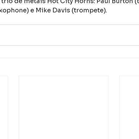
trio de metais Hot City Horns: Paul Burton (
axophone) e Mike Davis (trompete).