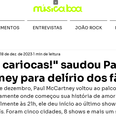
×
AMENTOS
ENTREVISTAS
JOÃO ROCK
18 de dez. de 2023
1 min de leitura
, cariocas!" saudou Pa
ey para delírio dos f
de dezembro, Paul McCartney voltou ao palco
amente onde começou sua história de amor 
lmente às 21h, ele deu início ao último show
ís. Foram cinco cidades, 8 shows e mais um