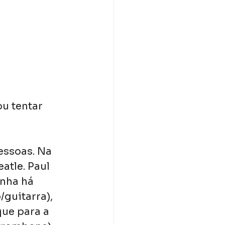
ou tentar 
essoas. Na 
atle. Paul 
nha há 
/guitarra), 
que para a 