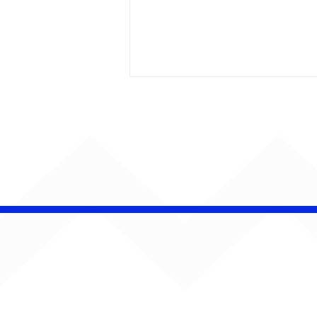
Barão Vermelho reúne
formação original em
show em Ribeirão Preto