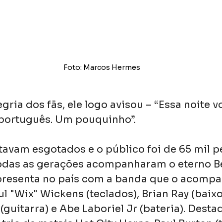
Foto: Marcos Hermes
egria dos fãs, ele logo avisou – “Essa noite v
português. Um pouquinho”.
tavam esgotados e o público foi de 65 mil p
 todas as gerações acompanharam o eterno Be
presenta no país com a banda que o acompa
ul "Wix" Wickens (teclados), Brian Ray (baixo
guitarra) e Abe Laboriel Jr (bateria). Desta