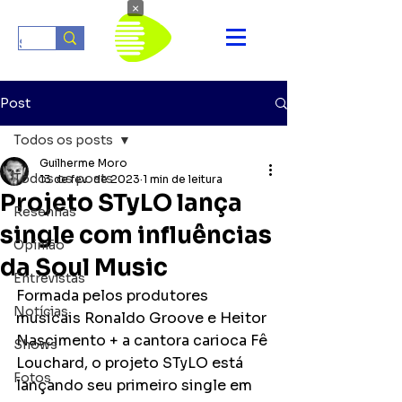
×
Post
Todos os posts
Guilherme Moro
Todos os posts
13 de fev. de 2023
1 min de leitura
Projeto STyLO lança
Resenhas
single com influências
Opinião
da Soul Music
Entrevistas
Formada pelos produtores 
Notícias
musicais Ronaldo Groove e Heitor 
Nascimento + a cantora carioca Fê 
Shows
Louchard, o projeto STyLO está 
Fotos
lançando seu primeiro single em 