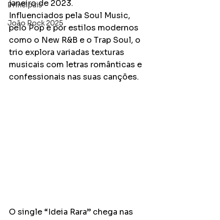
janeiro de 2023.
Principais
Influenciados pela Soul Music, 
João Rock 2025
pelo Pop e por estilos modernos 
como o New R&B e o Trap Soul, o 
trio explora variadas texturas 
musicais com letras românticas e 
confessionais nas suas canções.
O single “Ideia Rara” chega nas 