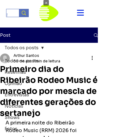
×
Post
Todos os posts
Arthur Santos
Todos os posts
30 de abr.
1 min de leitura
Primeiro dia do
Resenhas
Ribeirão Rodeo Music é
Opinião
marcado por mescla de
Entrevistas
diferentes gerações do
Notícias
sertanejo
Shows
A primeira noite do Ribeirão 
Fotos
Rodeo Music (RRM) 2026 foi 