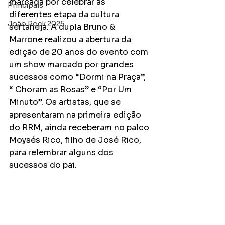
marcada por celebrar as 
Principais
diferentes etapa da cultura 
João Rock 2025
sertaneja. A dupla Bruno & 
Marrone realizou a abertura da 
edição de 20 anos do evento com 
um show marcado por grandes 
sucessos como “Dormi na Praça”, 
“ Choram as Rosas” e “Por Um 
Minuto”. Os artistas, que se 
apresentaram na primeira edição 
do RRM, ainda receberam no palco 
Moysés Rico, filho de José Rico, 
para relembrar alguns dos 
sucessos do pai.