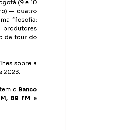
gotá (9 e 10 
o) — quatro 
 filosofia: 
 produtores 
o da tour do 
hes sobre a 
e 2023.
 tem o 
Banco 
FM, 89 FM
 e 