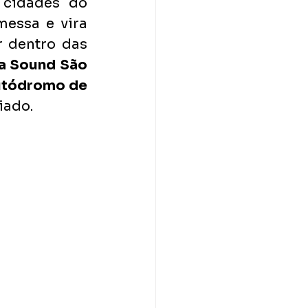
cidades do 
essa e vira 
 dentro das 
a Sound São 
tódromo de 
iado. 