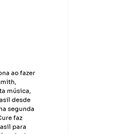
na ao fazer 
mith, 
a música, 
asil desde 
na segunda 
ure faz 
sil para 