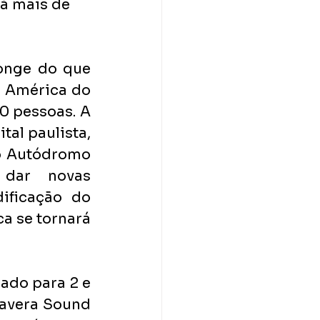
á mais de 
onge do que 
 América do 
0 pessoas. A 
al paulista, 
o Autódromo 
dar novas 
ificação do 
a se tornará 
do para 2 e 
avera Sound 