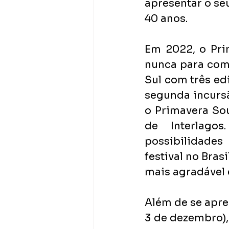
apresentar o s
40 anos.
Em 2022, o Pri
nunca para come
Sul com três ed
segunda incursão
o Primavera So
de Interlago
possibilidades
festival no Bras
mais agradável e
Além de se apre
3 de dezembro),