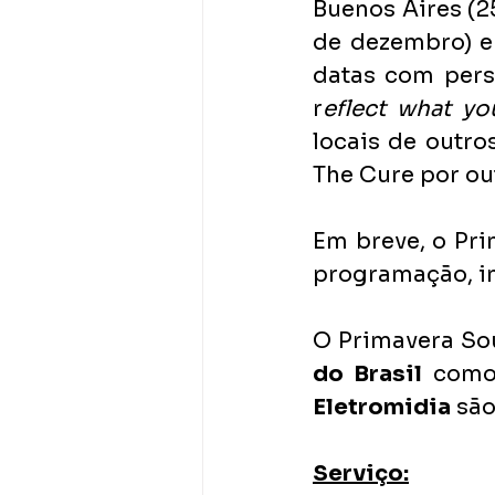
Buenos Aires (2
de dezembro) e
datas com perso
r
eflect what yo
locais de outro
The Cure por ou
Em breve, o Pri
programação, in
O Primavera So
do Brasil 
como
Eletromidia
 sã
Serviço: