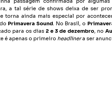
inha passagem confirmada por algumas 
ra, a tal série de shows deixa de ser prom
e torna ainda mais especial por acontecer
 do
 Primavera Sound
. No Brasil, o 
Primaver
cado para os dias 
2 e 3 de dezembro
, no 
Au
ste é apenas o primeiro 
headliner
 a ser anunc