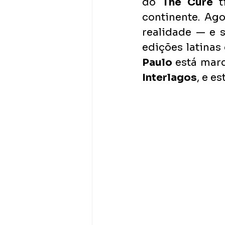
do 
The Cure
 t
continente. Ago
realidade — e s
edições latinas
Paulo
 está mar
Interlagos
, e e