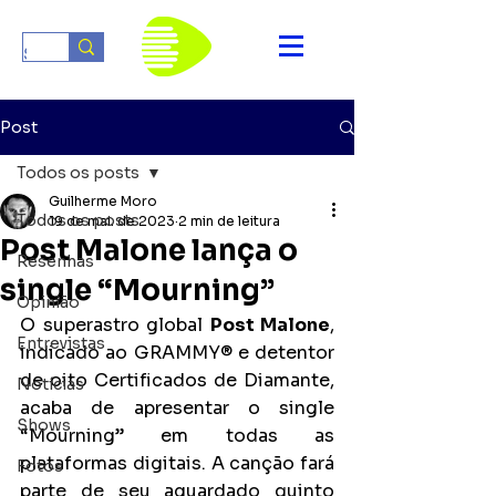
Post
Todos os posts
Guilherme Moro
Todos os posts
19 de mai. de 2023
2 min de leitura
Post Malone lança o
Resenhas
single “Mourning”
Opinião
O superastro global 
Post Malone
, 
Entrevistas
indicado ao GRAMMY® e detentor 
de oito Certificados de Diamante, 
Notícias
acaba de apresentar o single 
Shows
“Mourning” em todas as 
plataformas digitais. A canção fará 
Fotos
parte de seu aguardado quinto 