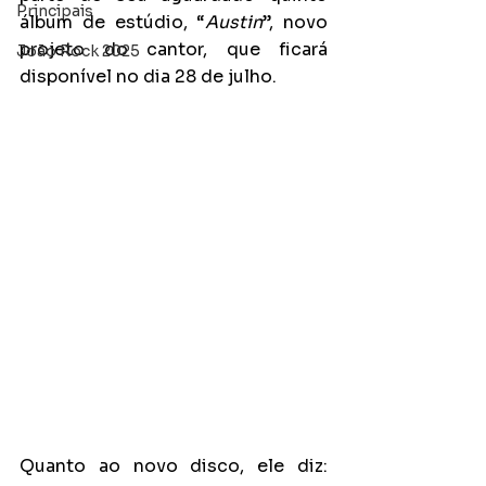
Principais
álbum de estúdio, “
Austin
”, novo 
projeto do cantor, que ficará 
João Rock 2025
disponível no dia 28 de julho. 
Quanto ao novo disco, ele diz: 