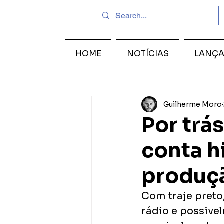
HOME
NOTÍCIAS
LANÇ
Guilherme Moro
Por trá
conta h
produç
Com traje preto
rádio e possive