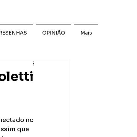
RESENHAS
OPINIÃO
Mais
oletti
onectado no 
assim que 