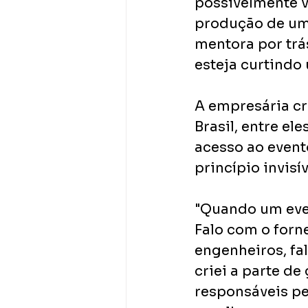
possivelmente v
produção de um 
mentora por trá
esteja curtindo 
A empresária cr
Brasil, entre ele
acesso ao event
princípio invisí
"Quando um eve
Falo com o forn
engenheiros, fa
criei a parte d
responsáveis pel