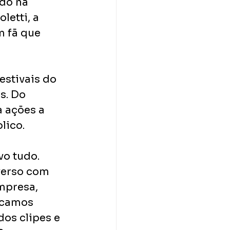
do na 
etti, a 
 fã que 
stivais do 
s. Do 
 ações a 
lico. 
o tudo. 
verso com 
mpresa, 
icamos 
os clipes e 