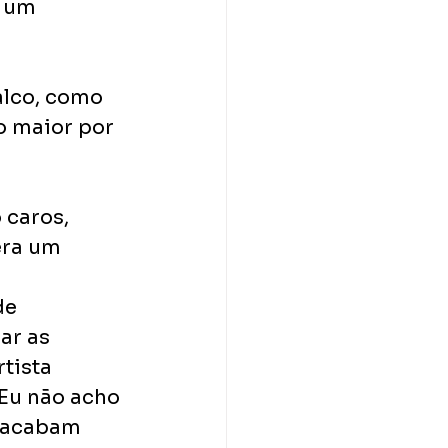
 um 
alco, como 
 maior por 
 caros, 
era um 
de 
ar as 
tista 
Eu não acho 
 acabam 