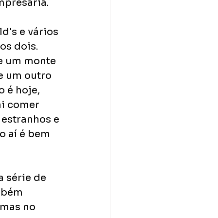
presária. 
d's e vários 
os dois. 
 e um monte 
e um outro 
 é hoje, 
ai comer 
 estranhos e 
o aí é bem 
 série de 
ambém 
 mas no 