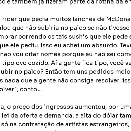
o e também já fizeram parte da rotina da em
m rider que pedia muitos lanches de McDonal
falou que não subiria no palco se não tivesse 
prar correndo os tais sushis que ele pede
ue ele pediu. Isso eu achei um absurdo. Tev
ão vou citar nomes porque eu não sei como
 tipo ovo cozido. Aí a gente fica tipo, você v
subir no palco? Então tem uns pedidos meio
 nada que a gente não consiga resolver, iss
olver", contou.
, o preço dos ingressos aumentou, por uma
 lei da oferta e demanda, a alta do dólar t
 só na contratação de artistas estrangeiros,