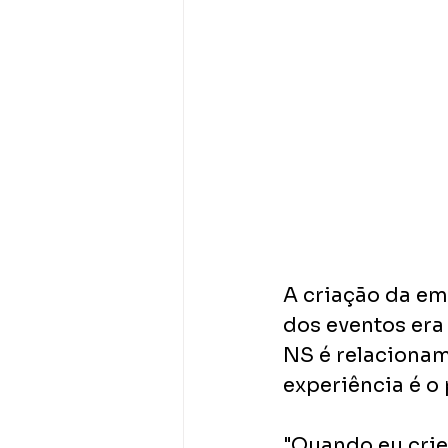
A criação da em
dos eventos era 
NS é relacioname
experiência é o 
"Quando eu crie