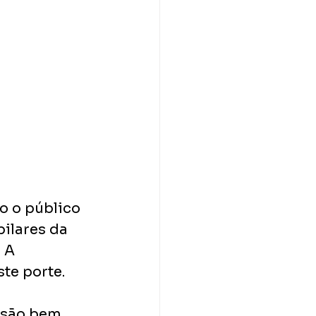
o o público 
ilares da 
 A 
te porte. 
 são bem 