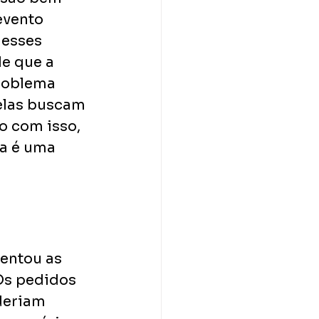
evento 
esses 
e que a 
roblema 
elas buscam 
o com isso, 
a é uma 
entou as 
Os pedidos 
deriam 