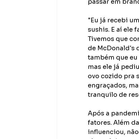
passar em branc
"Eu já recebi u
sushis. E aí ele 
Tivemos que com
de McDonald's q
também que eu n
mas ele já pediu
ovo cozido pra 
engraçados, mas
tranquilo de res
Após a pandemia
fatores. Além da
influenciou, não