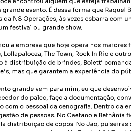
ocê encontrou alguém que esteja trabalhan
grande evento. É dessa forma que Raquel Bol
s da NS Operações, às vezes esbarra com um
um festival ou grande show. 
iou a empresa que hoje opera nos maiores fe
s, Lollapalooza, The Town, Rock In Rio e outro
o à distribuição de brindes, Boletti comanda
veis, mas que garantem a experiência do púb
nto grande vem para mim, eu que desenvolv
ecedor do palco, faço a documentação, con
lo com o pessoal da cenografia. Dentro da e
e gestão de pessoas. No Caetano e Bethânia f
a distribuição de copos. No Jão, pulseiras d