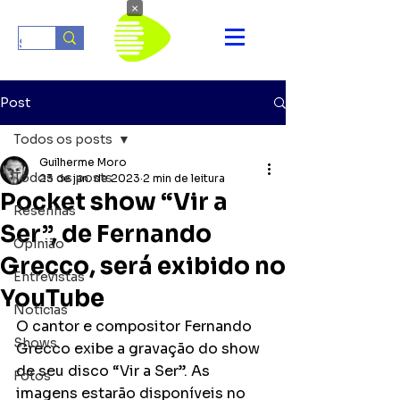
×
Post
Todos os posts
Guilherme Moro
Todos os posts
23 de jan. de 2023
2 min de leitura
Pocket show “Vir a
Resenhas
Ser”, de Fernando
Opinião
Grecco, será exibido no
Entrevistas
YouTube
Notícias
O cantor e compositor Fernando 
Shows
Grecco exibe a gravação do show 
de seu disco “Vir a Ser”. As 
Fotos
imagens estarão disponíveis no 