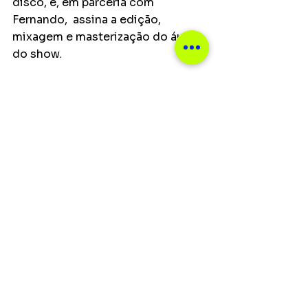
disco, e, em parceria com 
Fernando,  assina a edição, 
mixagem e masterização do áudio 
do show. 
“Este show foi um primeiro 
“ensaio" para tentar colocar esse 
disco que teve um longo tempo 
de gestação, perto de 3 anos, e 
muitos convidados, em um 
formato mais intimista e que vai 
ao encontro das demandas da 
música independente”.