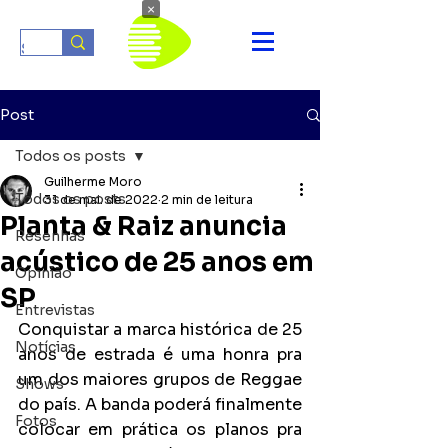
×
Post
Todos os posts
Guilherme Moro
Todos os posts
31 de mai. de 2022
2 min de leitura
Planta & Raiz anuncia
Resenhas
acústico de 25 anos em
Opinião
SP
Entrevistas
Conquistar a marca histórica de 25 
Notícias
anos de estrada é uma honra pra 
um dos maiores grupos de Reggae 
Shows
do país. A banda poderá finalmente 
Fotos
colocar em prática os planos pra 