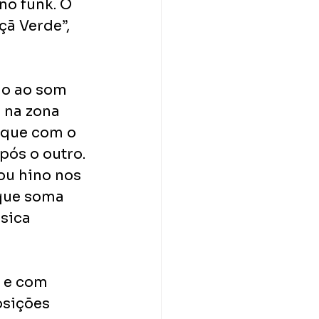
no funk. O 
ã Verde”, 
o ao som 
 na zona 
aque com o 
pós o outro. 
ou hino nos 
 que soma 
sica 
 e com 
sições 