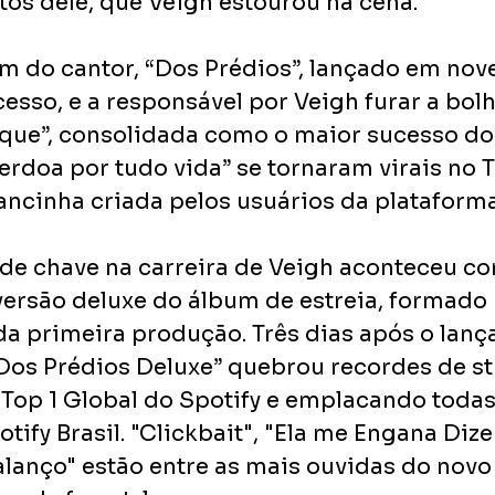
tos dele, que Veigh estourou na cena.
m do cantor, “Dos Prédios”, lançado em no
esso, e a responsável por Veigh furar a bolh
ique”, consolidada como o maior sucesso do 
rdoa por tudo vida” se tornaram virais no T
ncinha criada pelos usuários da plataforma.
 de chave na carreira de Veigh aconteceu co
ersão deluxe do álbum de estreia, formado p
da primeira produção. Três dias após o lan
Dos Prédios Deluxe” quebrou recordes de st
Top 1 Global do Spotify e emplacando todas 
tify Brasil. "Clickbait", "Ela me Engana Diz
lanço" estão entre as mais ouvidas do novo 