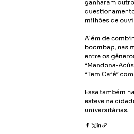
ganharam outro 
questionamentos
milhões de ouvi
Além de combina
boombap, nas mú
entre os gênero
“Mandona-Acúst
“Tem Café” com
Essa também não
esteve na cidad
universitárias.