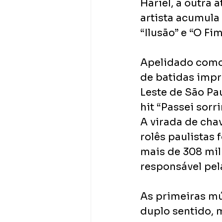
Hariel, a outra 
artista acumula
“Ilusão” e “O Fim 
Apelidado como
de batidas impr
Leste de São Pa
hit “Passei sor
A virada de chav
rolês paulistas 
mais de 308 mil
responsável pela
As primeiras mú
duplo sentido, 