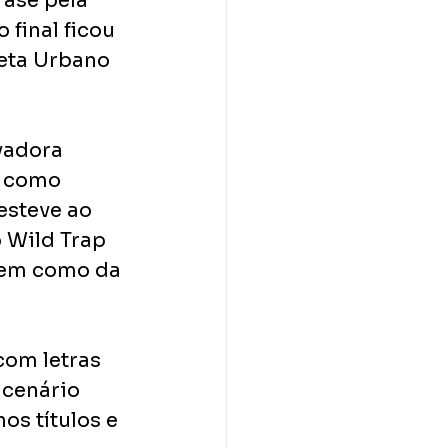
fase pela 
final ficou 
eta Urbano 
vadora 
 como 
esteve ao 
 Wild Trap 
bem como da 
com letras 
 cenário 
os títulos e 