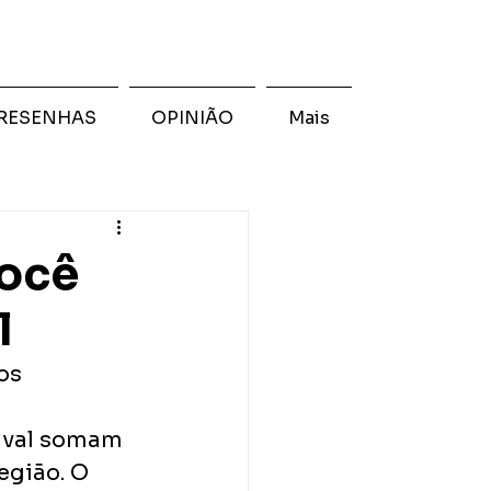
RESENHAS
OPINIÃO
Mais
você
l
os 
tival somam 
egião. O 