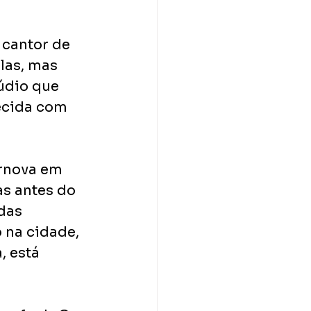
 cantor de 
as, mas 
údio que 
ecida com 
rnova em 
as antes do 
das 
 na cidade, 
, está 