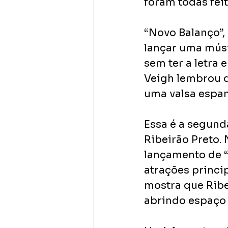
foram todas feit
“Novo Balanço”,
lançar uma mús
sem ter a letra
Veigh lembrou d
uma valsa espan
Essa é a segund
Ribeirão Preto. 
lançamento de “
atrações princip
mostra que Ribei
abrindo espaço 