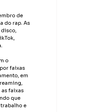
vembro de 
a do rap. As 
disco, 
ikTok, 
  
m o 
or faixas 
çamento, em 
reaming, 
as faixas 
endo que 
trabalho e 