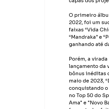
capas dos proje
O primeiro álbu
2022, foi um suc
faixas “Vida Ch
“Mandraka” e “Pe
ganhando até da
Porém, a virada
lançamento da v
bônus inéditas 
maio de 2023, “
conquistando o 
no Top 50 do Spo
Ama" e "Novo Ba