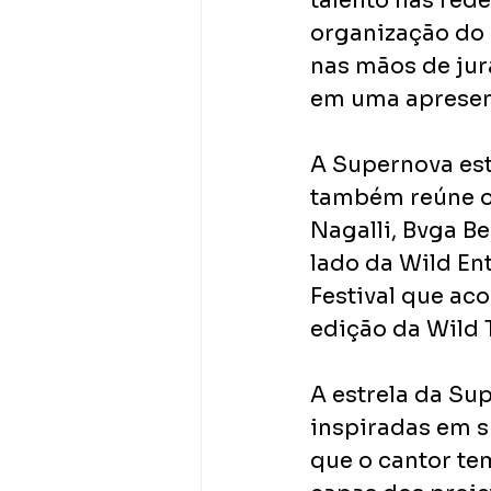
talento nas rede
organização do e
nas mãos de jur
em uma apresent
A Supernova est
também reúne o
Nagalli, Bvga B
lado da Wild En
Festival que ac
edição da Wild 
A estrela da Sup
inspiradas em s
que o cantor tem