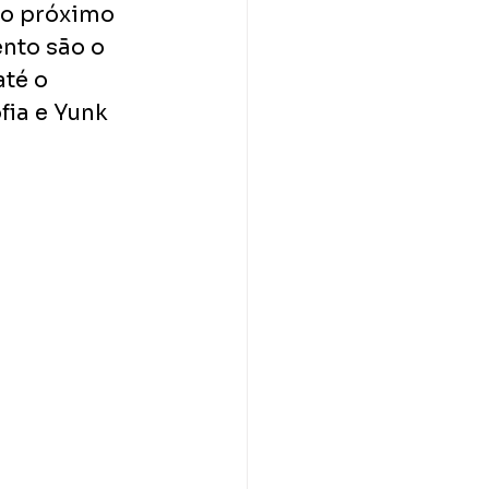
no próximo 
nto são o 
té o 
ia e Yunk 