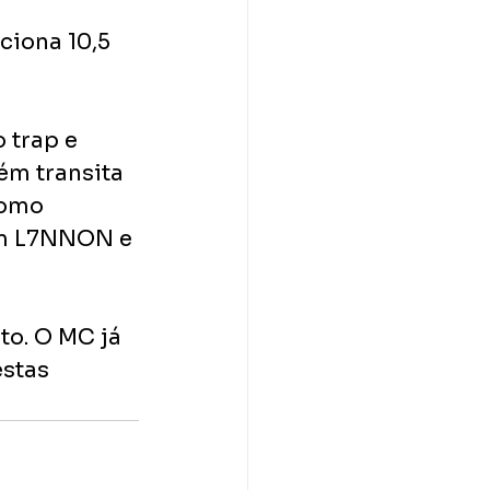
ciona 10,5 
 trap e 
m transita 
como 
om L7NNON e 
to. O MC já 
stas 