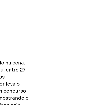
o na cena. 
u, entre 27 
os 
r leva o 
m concurso 
mostrando o 