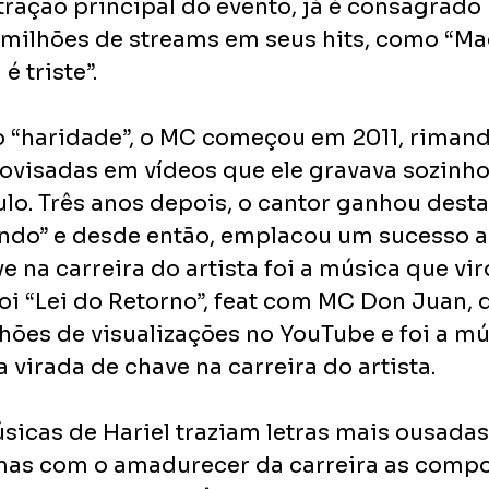
atração principal do evento, já é consagrado 
 milhões de streams em seus hits, como “Maç
é triste”.
 “haridade”, o MC começou em 2011, rimand
ovisadas em vídeos que ele gravava sozinho
ulo. Três anos depois, o cantor ganhou dest
rindo” e desde então, emplacou um sucesso a
e na carreira do artista foi a música que vir
foi “Lei do Retorno”, feat com MC Don Juan,
hões de visualizações no YouTube e foi a mú
 virada de chave na carreira do artista.
sicas de Hariel traziam letras mais ousadas
mas com o amadurecer da carreira as compo