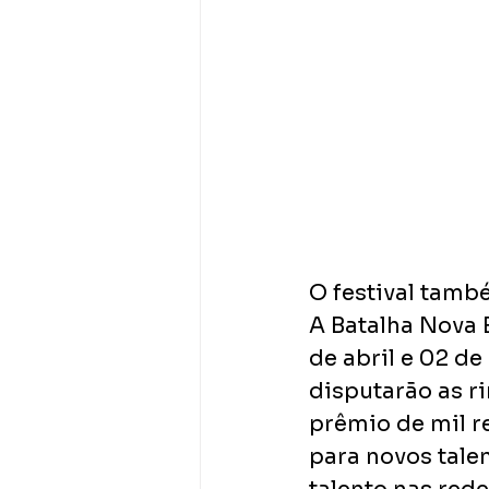
O festival tamb
A Batalha Nova E
de abril e 02 de
disputarão as ri
prêmio de mil r
para novos tale