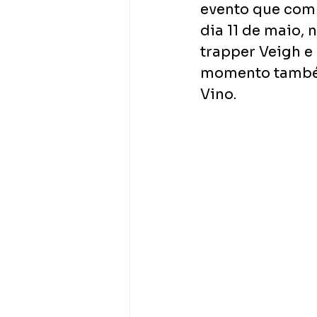
evento que comb
dia 11 de maio, 
trapper Veigh e 
momento também
Vino. 