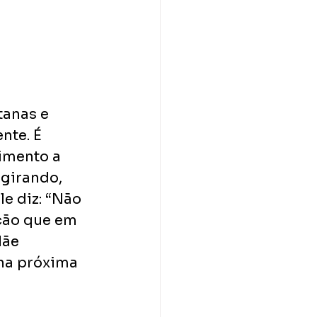
anas e 
nte. É 
imento a 
girando, 
e diz: “Não 
ção que em 
ãe 
na próxima 