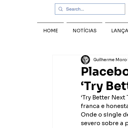
HOME
NOTÍCIAS
LANÇ
Guilherme Moro
Placebo
‘Try Be
‘Try Better Nex
franca e honest
Onde o single d
severo sobre a p