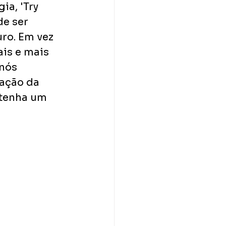
a, 'Try 
e ser 
ro. Em vez 
is e mais 
nós 
ação da 
 tenha um 