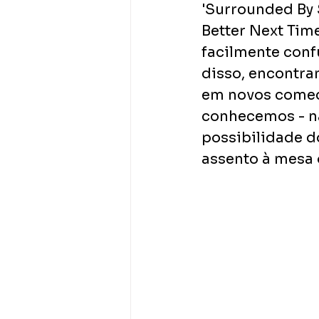
'Surrounded By 
Better Next Tim
facilmente conf
disso, encontra
em novos começ
conhecemos - nã
possibilidade d
assento à mesa 