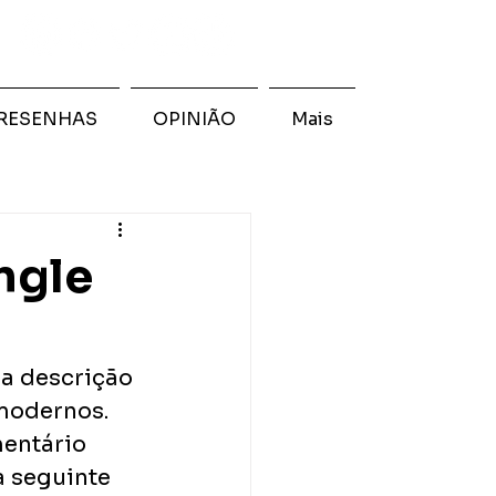
RESENHAS
OPINIÃO
Mais
ngle
 a descrição 
modernos. 
entário 
a seguinte 