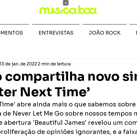
×
AMENTOS
ENTREVISTAS
JOÃO ROCK
13 de jan. de 2022
2 min de leitura
 compartilha novo si
tter Next Time’
t Time’ abre ainda mais o que sabemos sobre
a de Never Let Me Go sobre nossos tempos 
e abertura 'Beautiful James' revelou um com
roliferação de opiniões ignorantes, e a faix