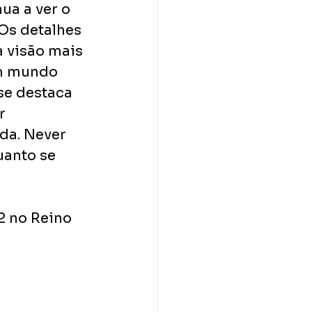
ua a ver o 
Os detalhes 
 visão mais 
m mundo 
se destaca 
r 
a. Never 
uanto se 
 no Reino 