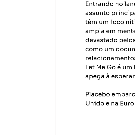
Entrando no lan
assunto principa
têm um foco nít
ampla em mente
devastado pelos
como um docume
relacionamento
Let Me Go é um 
apega à esperanç
Placebo embarca
Unido e na Euro