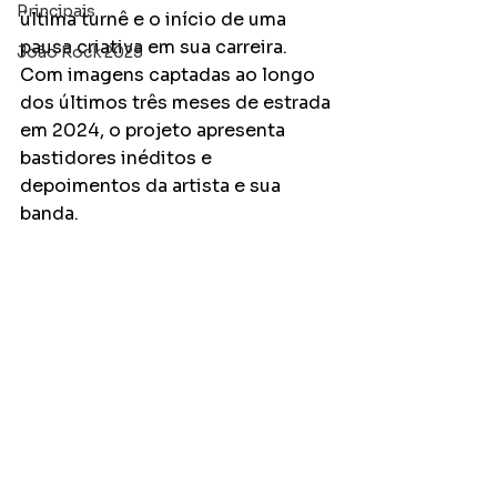
Principais
última turnê e o início de uma 
pausa criativa em sua carreira. 
João Rock 2025
Com imagens captadas ao longo 
dos últimos três meses de estrada 
em 2024, o projeto apresenta 
bastidores inéditos e 
depoimentos da artista e sua 
banda.