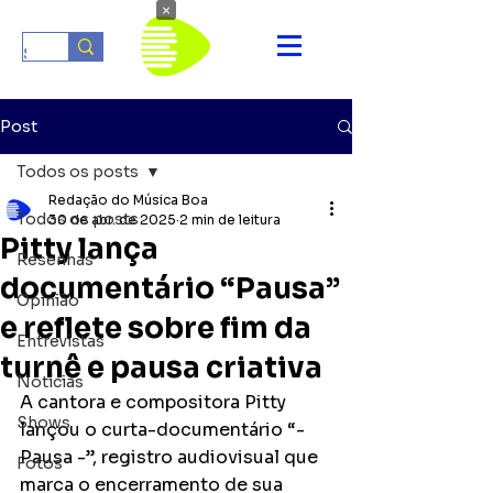
×
Post
Todos os posts
Redação do Música Boa
Todos os posts
30 de abr. de 2025
2 min de leitura
Pitty lança
Resenhas
documentário “Pausa”
Opinião
e reflete sobre fim da
Entrevistas
turnê e pausa criativa
Notícias
A cantora e compositora Pitty 
Shows
lançou o curta-documentário “- 
Pausa -”, registro audiovisual que 
Fotos
marca o encerramento de sua 