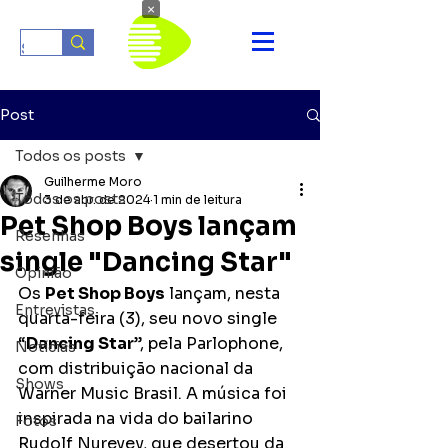
×
Post
Todos os posts
Guilherme Moro
Todos os posts
3 de abr. de 2024
1 min de leitura
Pet Shop Boys lançam
Resenhas
single "Dancing Star"
Opinião
Os 
Pet Shop Boys
 lançam, nesta 
Entrevistas
quarta-feira (3), seu novo single 
“
Dancing Star
”, pela Parlophone, 
Notícias
com distribuição nacional da 
Shows
Warner Music Brasil. A música foi 
inspirada na vida do bailarino 
Fotos
Rudolf Nureyev, que desertou da 