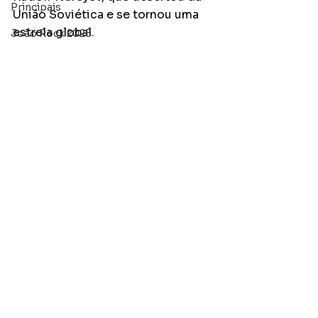
Principais
União Soviética e se tornou uma 
estrela global. 
João Rock 2025