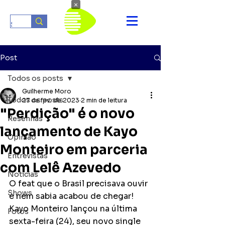
×
Post
Todos os posts
Guilherme Moro
Todos os posts
27 de fev. de 2023
2 min de leitura
"Perdição" é o novo
Resenhas
lançamento de Kayo
Opinião
Monteiro em parceria
Entrevistas
com Lelê Azevedo
Notícias
O feat que o Brasil precisava ouvir 
Shows
e nem sabia acabou de chegar! 
Kayo Monteiro lançou na última 
Fotos
sexta-feira (24), seu novo single 