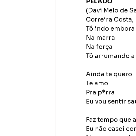
PELADO
(Davi Melo de S
Correira Costa,
Tô indo embora
Na marra
Na força
Tô arrumando a 
Ainda te quero
Te amo
Pra p*rra
Eu vou sentir s
Faz tempo que a
Eu não casei co