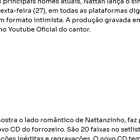
 principais nomes atuais, Nattan lança o sin
sexta-feira (27), em todas as plataformas dig
 em formato intimista. A produção gravada em
no Youtube Oficial do cantor. 
ostra o lado romântico de Nattanzinho, faz 
vo CD do forrozeiro. São 20 faixas no setlis
ções inéditas e regravações. O novo CD tem