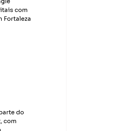
gle 
itais com 
 Fortaleza 
parte do 
t, com 
 