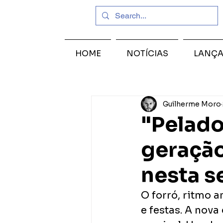
HOME
NOTÍCIAS
LANÇ
Guilherme Moro
"Pelado
geração
nesta s
O forró, ritmo a
e festas. A nov