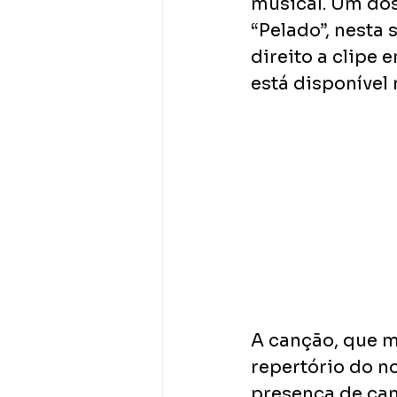
musical. Um dos
“Pelado”, nesta 
direito a clipe
está disponível 
A canção, que m
repertório do no
presença de can