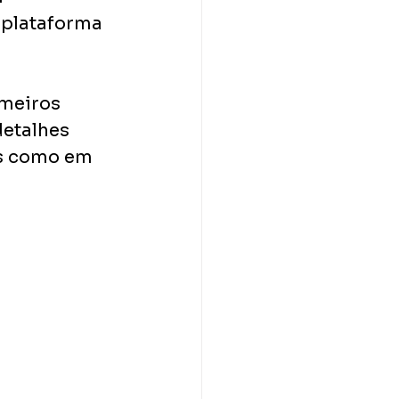
 plataforma 
meiros 
etalhes 
s como em 