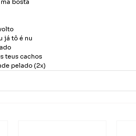
uma bosta
volto
 já tô é nu
uado
s teus cachos
nde pelado (2x)