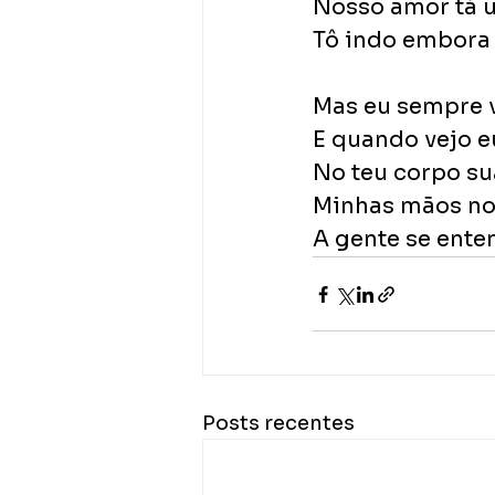
Nosso amor tá 
Tô indo embora
Mas eu sempre 
E quando vejo eu
No teu corpo s
Minhas mãos no
A gente se ente
Posts recentes