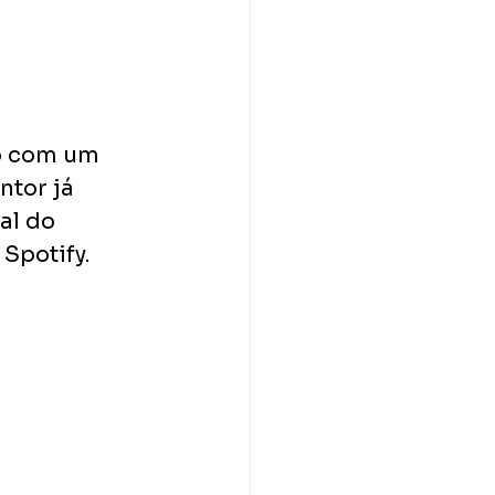
o com um 
ntor já 
al do 
Spotify. 