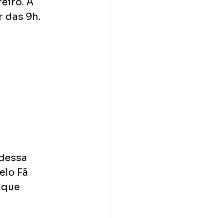
eiro. A 
r das 9h.
dessa 
elo Fã 
 que 