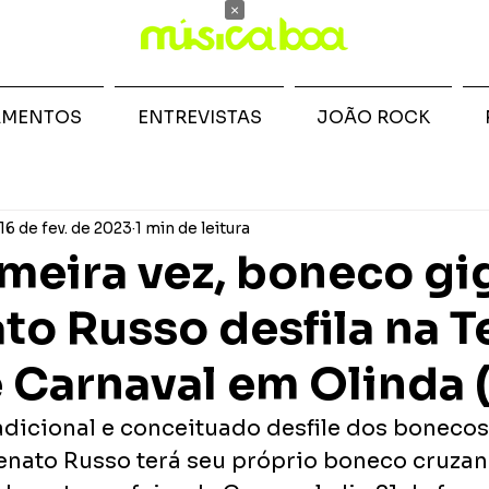
×
AMENTOS
ENTREVISTAS
JOÃO ROCK
16 de fev. de 2023
1 min de leitura
imeira vez, boneco gi
to Russo desfila na T
e Carnaval em Olinda 
adicional e conceituado desfile dos bonecos 
Renato Russo terá seu próprio boneco cruzan