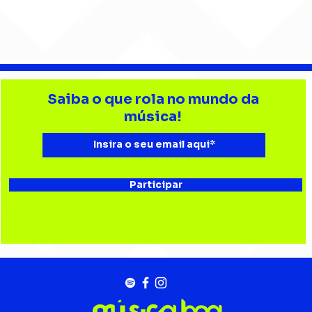
Barão Vermelho reúne
Beb
formação original em
enc
Saiba o que rola no mundo da
show em Ribeirão Preto
aud
música!
Esta
Bau
Participar