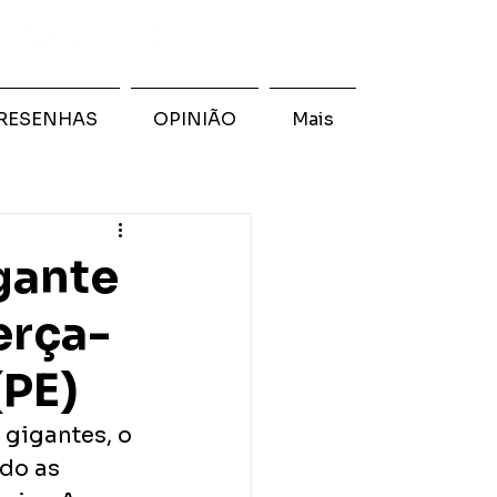
RESENHAS
OPINIÃO
Mais
gante
erça-
(PE)
gigantes, o 
do as 