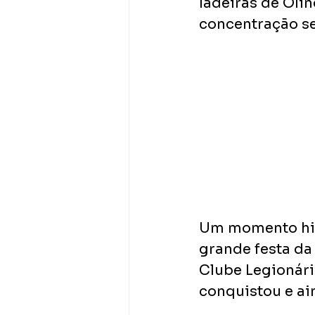
ladeiras de Olin
concentração ser
Um momento his
grande festa da 
Clube Legionári
conquistou e ai