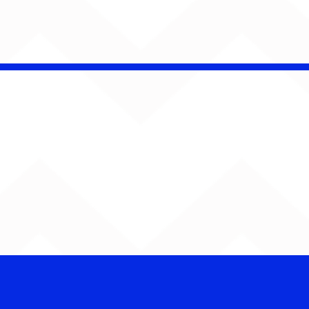
é Pacheco e Ubandu
erram trajetória com
iovisual gravado na
ção Ferroviária de
ru