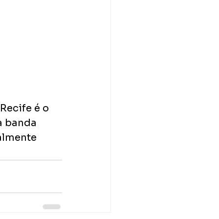
Recife é o 
à banda 
almente 