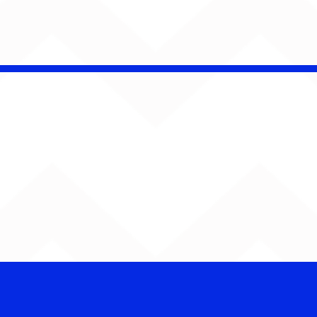
CHAMELEO acerta as
contas com o passado
em “Versão dos Fatos”