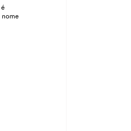
 é 
, nome 