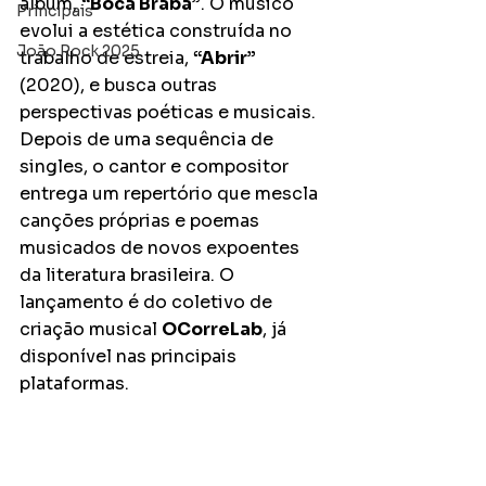
álbum, 
“Boca Braba”
. O músico 
Principais
evolui a estética construída no 
João Rock 2025
trabalho de estreia, 
“Abrir”
(2020), e busca outras 
perspectivas poéticas e musicais. 
Depois de uma sequência de 
singles, o cantor e compositor 
entrega um repertório que mescla 
canções próprias e poemas 
musicados de novos expoentes 
da literatura brasileira. O 
lançamento é do coletivo de 
criação musical 
OCorreLab
, já 
disponível nas principais 
plataformas.