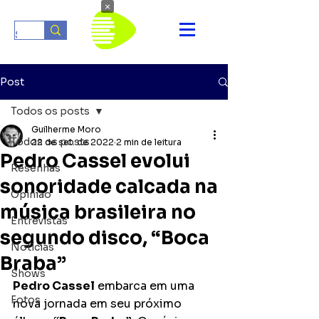
×
Post
Todos os posts
Guilherme Moro
Todos os posts
22 de set. de 2022
2 min de leitura
Pedro Cassel evolui
Resenhas
sonoridade calcada na
Opinião
música brasileira no
Entrevistas
segundo disco, “Boca
Notícias
Braba”
Shows
Pedro Cassel
 embarca em uma 
Fotos
nova jornada em seu próximo 