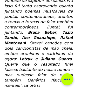
vontade de explodir um banco. Pra 
isso fui tanto escrevendo quanto 
juntando poemas musicáveis de 
poetas contemporâneos, atentos 
a temas e formas de falar também 
contemporâneos. Juntei, fui 
juntando:
 Bruna Beber
, 
Tazio 
Zambi, Ana Guadalupe
, 
Rafael 
Mantovani
. Gravei canções com 
dois cancionistas de mão cheia, 
ambos cronistas e satiristas do 
agora:
 Letrux 
e 
Juliano Guerra
. 
Queria que o resultado final 
falasse bastante do nosso tempo - 
mas pudesse falar de outros 
também. Cenários físicos e 
mentais”
, sintetiza.
O resultado da gravação, toda 
feita à distância com o próprio 
artista assinando a co-produção 