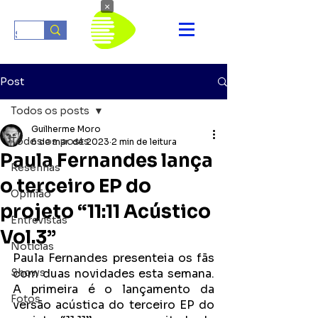
×
Post
Todos os posts
Guilherme Moro
Todos os posts
6 de mar. de 2023
2 min de leitura
Paula Fernandes lança
Resenhas
o terceiro EP do
Opinião
projeto “11:11 Acústico
Entrevistas
Vol.3”
Notícias
Paula Fernandes presenteia os fãs 
Shows
com duas novidades esta semana. 
A primeira é o lançamento da 
Fotos
versão acústica do terceiro EP do 