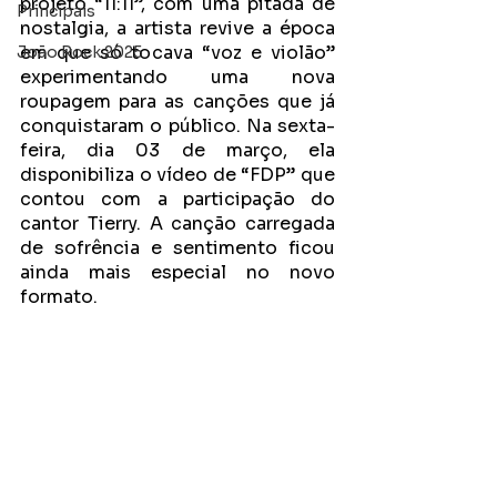
projeto “11:11”, com uma pitada de 
Principais
nostalgia, a artista revive a época 
em que só tocava “voz e violão” 
João Rock 2025
experimentando uma nova 
roupagem para as canções que já 
conquistaram o público. Na sexta-
feira, dia 03 de março, ela 
disponibiliza o vídeo de “FDP” que 
contou com a participação do 
cantor Tierry. A canção carregada 
de sofrência e sentimento ficou 
ainda mais especial no novo 
formato. 