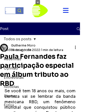
×
Post
Todos os posts
Guilherme Moro
Todos os posts
19 de ago. de 2022
1 min de leitura
Paula Fernandes faz
Resenhas
participação especial
Opinião
em álbum tributo ao
Entrevistas
RBD
Notícias
Se você tem 18 anos ou mais, com 
Shows
certeza vai se lembrar da banda 
mexicana RBD, um fenômeno 
Fotos
mundial que conquistou público 