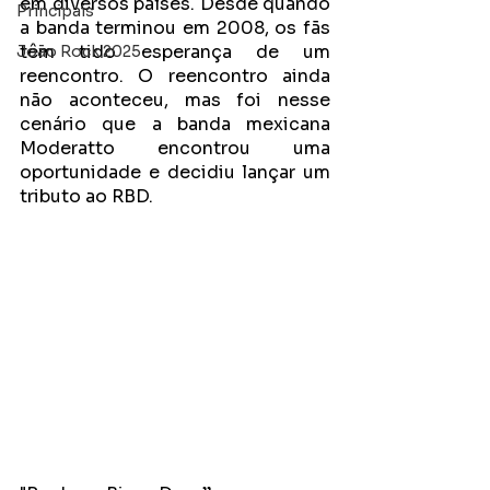
em diversos países. Desde quando 
Principais
a banda terminou em 2008, os fãs 
têm tido esperança de um 
João Rock 2025
reencontro. O reencontro ainda 
não aconteceu, mas foi nesse 
cenário que a banda mexicana 
Moderatto encontrou uma 
oportunidade e decidiu lançar um 
tributo ao RBD.