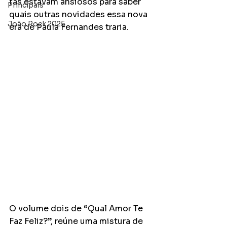
fãs estavam ansiosos para saber 
Principais
quais outras novidades essa nova 
João Rock 2025
era de Paula Fernandes traria. 
O volume dois de “Qual Amor Te 
Faz Feliz?”, reúne uma mistura de 