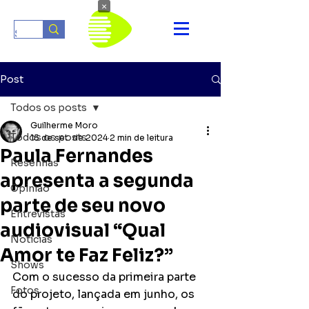
×
Post
Todos os posts
Guilherme Moro
Todos os posts
15 de set. de 2024
2 min de leitura
Paula Fernandes
Resenhas
apresenta a segunda
Opinião
parte de seu novo
Entrevistas
audiovisual “Qual
Notícias
Amor te Faz Feliz?”
Shows
Com o sucesso da primeira parte 
Fotos
do projeto, lançada em junho, os 