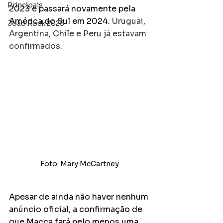
Principais
2023 e passará novamente pela 
América do Sul em 2024. 
Uruguai, 
João Rock 2025
Argentina, Chile e Peru já estavam 
confirmados.
Foto: Mary McCartney
Apesar de ainda não haver nenhum 
anúncio oficial, a confirmação de 
que Macca fará pelo menos uma 