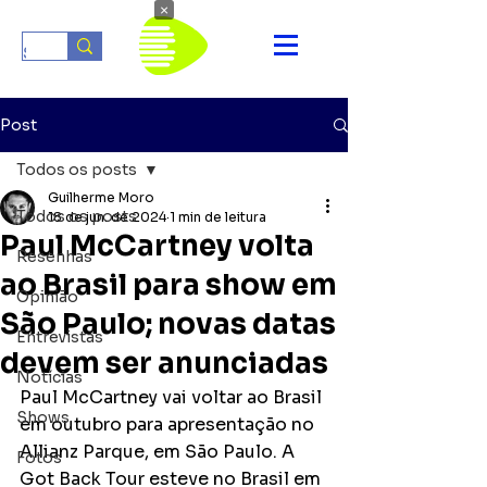
×
Post
Todos os posts
Guilherme Moro
Todos os posts
18 de jun. de 2024
1 min de leitura
Paul McCartney volta
Resenhas
ao Brasil para show em
Opinião
São Paulo; novas datas
Entrevistas
devem ser anunciadas
Notícias
Paul McCartney vai voltar ao Brasil 
Shows
em outubro para apresentação no 
Allianz Parque, em São Paulo. A 
Fotos
Got Back Tour esteve no Brasil em 