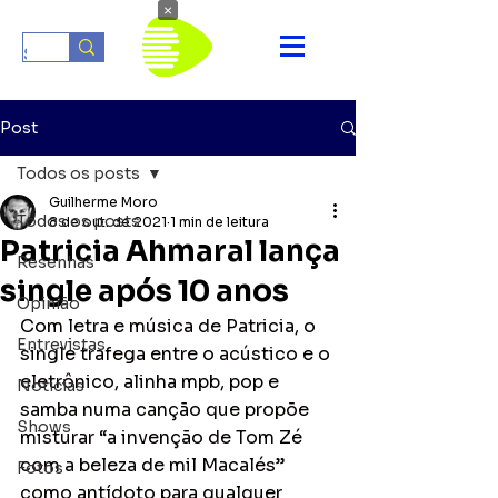
×
Post
Todos os posts
Guilherme Moro
Todos os posts
8 de out. de 2021
1 min de leitura
Patricia Ahmaral lança
Resenhas
single após 10 anos
Opinião
Com letra e música de Patricia, o 
Entrevistas
single trafega entre o acústico e o 
eletrônico, alinha mpb, pop e 
Notícias
samba numa canção que propõe 
Shows
misturar “a invenção de Tom Zé 
com a beleza de mil Macalés” 
Fotos
como antídoto para qualquer 