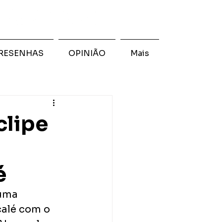
RESENHAS
OPINIÃO
Mais
clipe
é
uma 
calé com o 