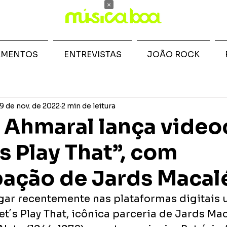
×
AMENTOS
ENTREVISTAS
JOÃO ROCK
9 de nov. de 2022
2 min de leitura
a Ahmaral lança video
s Play That”, com
pação de Jards Macal
gar recentemente nas plataformas digitais 
t´s Play That, icônica parceria de Jards Ma