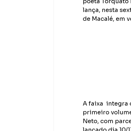
poeta Torquato 
lança, nesta sex
de Macalé, em vo
A faixa  integr
primeiro volume
Neto, com parce
lançado dia 10/1