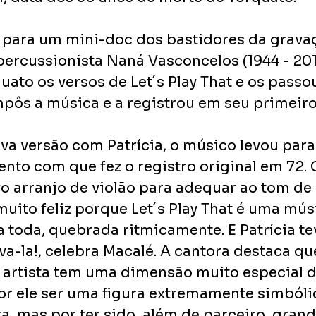
para um mini-doc dos bastidores da gravaç
 percussionista Naná Vasconcelos (1944 - 20
ato os versos de Let´s Play That e os passo
pôs a música e a registrou em seu primeiro
va versão com Patrícia, o músico levou para
to com que fez o registro original em 72. 
arranjo de violão para adequar ao tom de 
muito feliz porque Let´s Play That é uma mús
a toda, quebrada ritmicamente. E Patrícia te
a-la!, celebra Macalé. A cantora destaca que
 artista tem uma dimensão muito especial d
or ele ser uma figura extremamente simbóli
a, mas por ter sido, além de parceiro ,gran