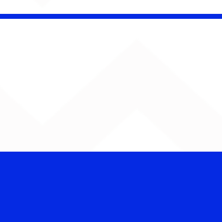
CHAMELEO acerta as
contas com o passado
em “Versão dos Fatos”