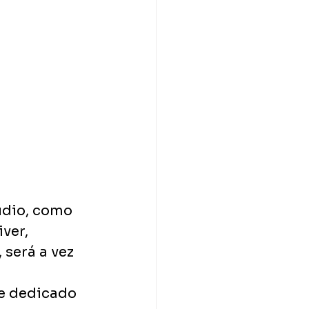
udio, como 
ver, 
será a vez 
 
e dedicado 