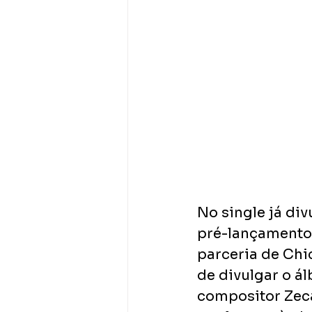
No single já di
pré-lançamento 
parceria de Chi
de divulgar o á
compositor Zeca