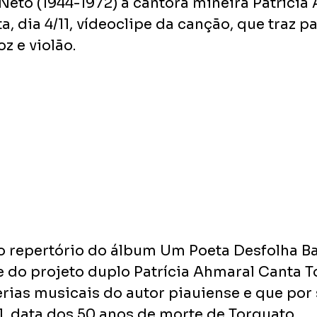
Neto (1944-1972) a cantora mineira Patrícia
ta, dia 4/11, vídeoclipe da canção, que traz p
z e violão.
a o repertório do álbum Um Poeta Desfolha Ba
 do projeto duplo Patrícia Ahmaral Canta T
rias musicais do autor piauiense e que por 
1, data dos 50 anos de morte de Torquato.