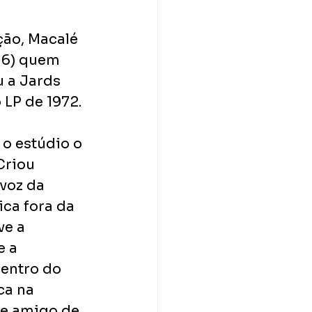
ão, Macalé 
16) quem 
u a Jards 
 LP de 1972.
 o estúdio o 
Criou 
voz da 
ica fora da 
ve a 
 a 
entro do 
ca na 
de amigo de 