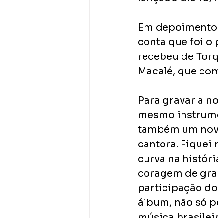
Em depoimento 
conta que foi o
recebeu de Torqu
Macalé, que com
Para gravar a no
mesmo instrumen
também um novo 
cantora. Fiquei 
curva na históri
coragem de grav
participação do
álbum, não só p
música brasileir