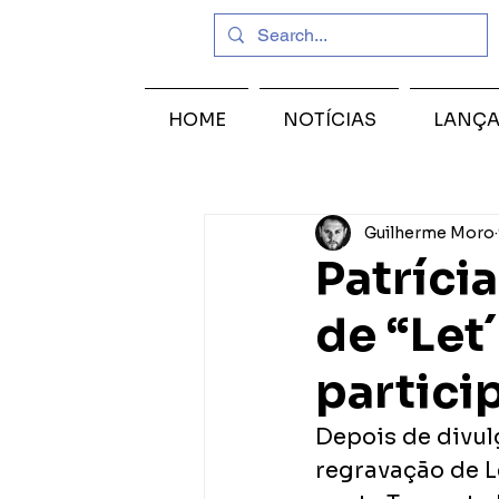
HOME
NOTÍCIAS
LANÇ
Guilherme Moro
Patríci
de “Let´
partici
Depois de divul
regravação de Le