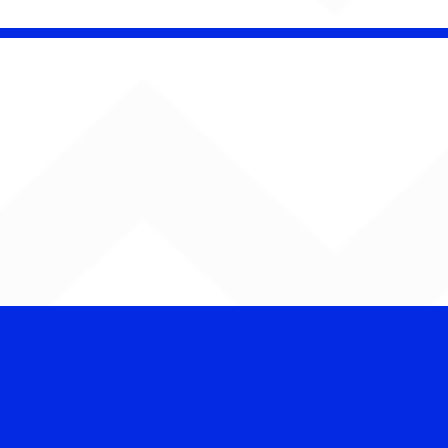
 Band OTHOÁ estreia
etáculo "Barroco
ical" na Casa Natura
ical com homenagem
lberto Gil