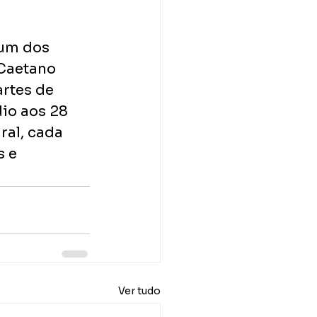
 um dos 
Caetano 
rtes de 
io aos 28 
al, cada 
 e 
Ver tudo