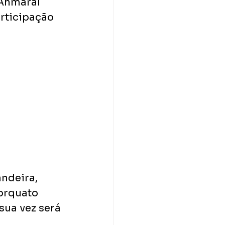
 Ahmaral 
articipação 
ndeira, 
orquato 
sua vez será 