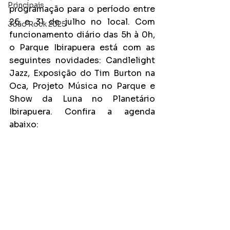
Principais
programação para o período entre 
26 e 31 de julho no local. Com 
João Rock 2025
funcionamento diário das 5h à 0h, 
o Parque Ibirapuera está com as 
seguintes novidades: Candlelight 
Jazz, Exposição do Tim Burton na 
Oca, Projeto Música no Parque e 
Show da Luna no Planetário 
Ibirapuera. Confira a agenda 
abaixo: