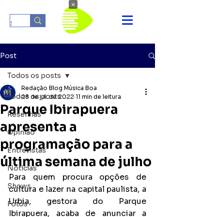
×
Post
Todos os posts
Redação Blog Música Boa
Todos os posts
28 de jul. de 2022
11 min de leitura
Parque Ibirapuera
Resenhas
apresenta a
Opinião
programação para a
Entrevistas
última semana de julho
Notícias
Para quem procura opções de 
Shows
cultura e lazer na capital paulista, a 
Urbia, gestora do Parque 
Fotos
Ibirapuera, acaba de anunciar a 