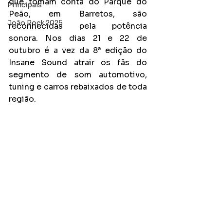
que tomam conta do Parque do 
Principais
Peão, em Barretos, são 
João Rock 2025
reconhecidas pela potência 
sonora. Nos dias 21 e 22 de 
outubro é a vez da 8ª edição do 
Insane Sound atrair os fãs do 
segmento de som automotivo, 
tuning e carros rebaixados de toda 
região.