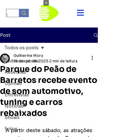
×
Post
Todos os posts
Guilherme Moro
Todos os posts
19 de out. de 2023
2 min de leitura
Parque do Peão de
Resenhas
Barretos recebe evento
Opinião
de som automotivo,
Entrevistas
tuning e carros
Notícias
rebaixados
Shows
Fotos
A partir deste sábado, as atrações 