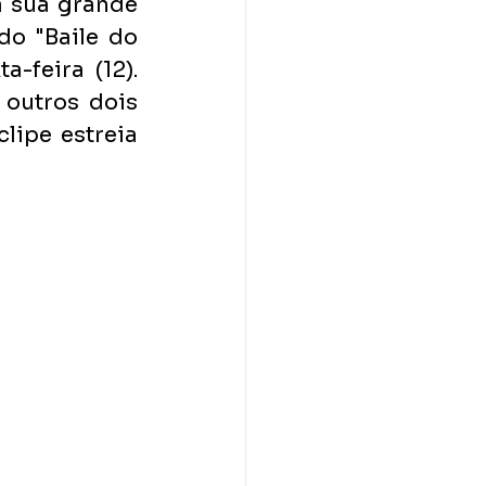
a sua grande 
o "Baile do 
Papato", ele libera a primeira faixa do projeto nesta sexta-feira (12). 
outros dois 
clipe estreia 