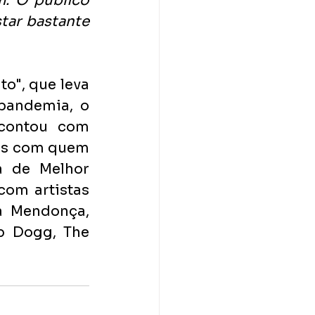
. O público 
tar bastante 
o", que leva 
andemia, o 
contou com 
as com quem 
 de Melhor 
om artistas 
a Mendonça, 
p Dogg, The 