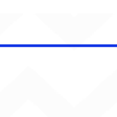
insk conquista
campeonato da
lha da Aldeia no
o Rock