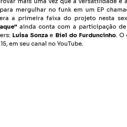
provar mais uma vez que a versatilidade é 
o para mergulhar no funk em um EP chamad
taque"
 ainda conta com a participação de 
rs: 
Luísa Sonza 
e 
Biel do Furduncinho
. O 
 15, em seu canal no YouTube.