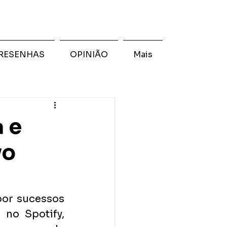
RESENHAS
OPINIÃO
Mais
 e
vo
or sucessos 
do mainstream que acumulam quase 4 bilhões de plays no Spotify, 