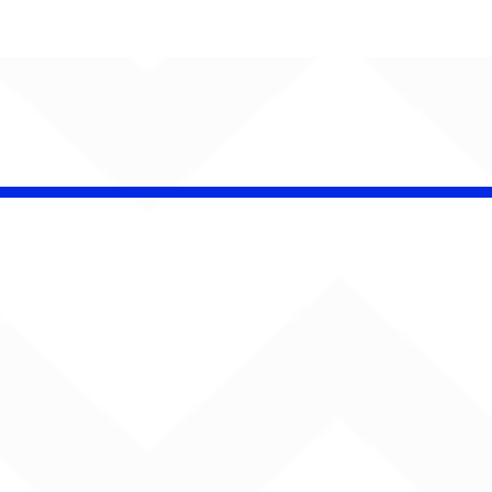
AUMENTA O SOM!
Semana estreia com
retorno de Jão, Ariana
Grande, Sorriso Maroto e
mais