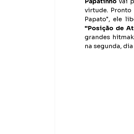
Papatinho
 vai 
virtude. Pront
"Posição de A
grandes hitmake
na segunda, dia