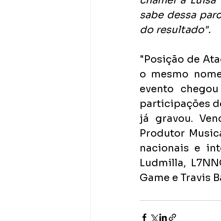
chamei a Luísa 
sabe dessa parc
do resultado".
"Posição de Ataq
o mesmo nome d
evento chegou
participações d
já gravou. Ven
Produtor Music
nacionais e in
Ludmilla, L7NN
Game e Travis B