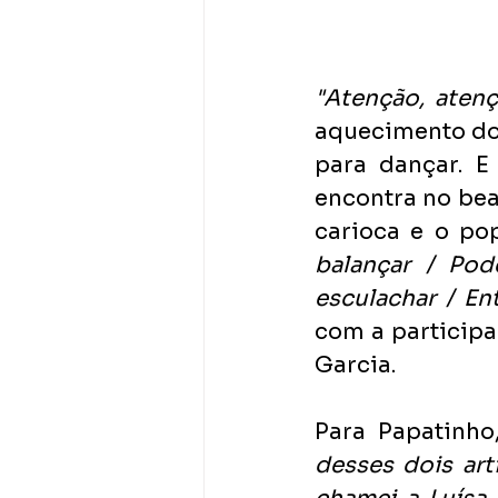
"Atenção, atenç
aquecimento do 
para dançar. E
encontra no bea
carioca e o po
balançar / Po
esculachar / En
com a participa
Garcia.
Para Papatinho
desses dois art