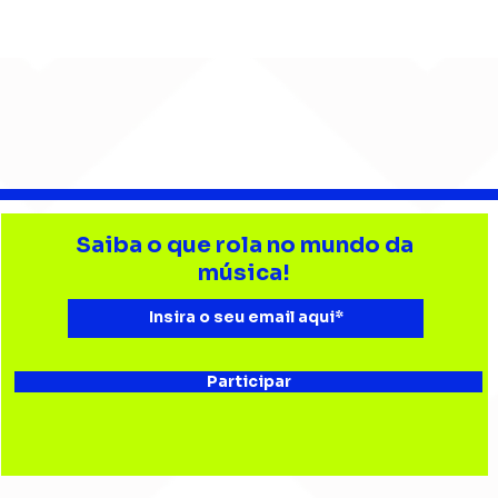
Djonga reúne multidão e
Lev
reforça
tri
Saiba o que rola no mundo da
representatividade do
Bata
música!
rap no João Rock
Joã
Participar