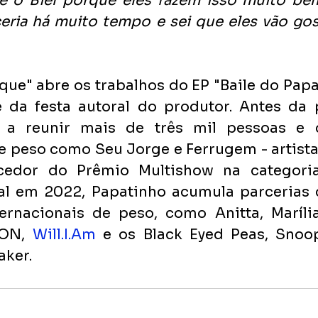
e o Biel porque eles fazem isso muito bem
eria há muito tempo e sei que eles vão gos
ue" abre os trabalhos do EP "Baile do Papat
a festa autoral do produtor. Antes da p
 a reunir mais de três mil pessoas e 
e peso como Seu Jorge e Ferrugem - artist
cedor do Prêmio Multishow na categoria
al em 2022, Papatinho acumula parcerias c
ternacionais de peso, como Anitta, Maríli
ON, 
Will.I.Am
 e os Black Eyed Peas, Snoo
aker.