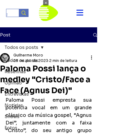
×
Post
Todos os posts
Guilherme Moro
Todos os posts
28 de abr. de 2023
2 min de leitura
Paloma Possi lança o
Resenhas
medley "Cristo/Face a
Opinião
Face (Agnus Dei)"
Entrevistas
Paloma Possi empresta sua 
Notícias
potência vocal em um grande 
clássico da música gospel, “Agnus 
Shows
Dei”, juntamente com a faixa 
Fotos
“Cristo”, do seu antigo grupo 