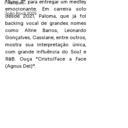
“Sync 3”, para entregar um medley 
Principais
emocionante. Em carreira solo 
João Rock 2025
desde 2021, Paloma, que já foi 
backing vocal de grandes nomes 
como Aline Barros, Leonardo 
Gonçalves, Cassiane, entre outros, 
mostra sua interpretação única, 
com grande influência do Soul e 
R&B. Ouça “Cristo/Face a Face 
(Agnus Dei)”.