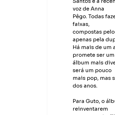
Santos e a rece
voz de Anna
Pêgo. Todas faze
faixas,
compostas pelos
apenas pela dup
Há mais de um a
promete ser um
álbum mais dive
será um pouco
mais pop, mas se
dos anos.
Para Guto, o ál
reinventarem