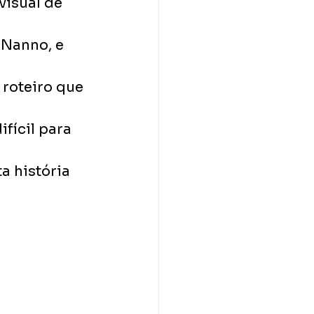
isual de 
Nanno, e 
roteiro que 
fícil para 
a história 