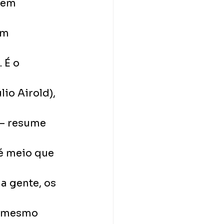
bem 
om 
 É o 
o Airold), 
 – resume 
é meio que 
 gente, os 
o mesmo 