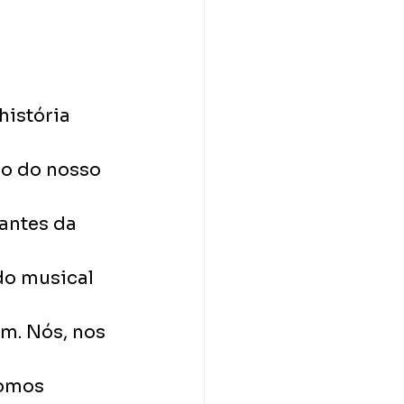
istória 
o do nosso 
antes da 
do musical 
m. Nós, nos 
fomos 