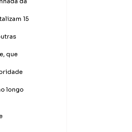
anhada da 
talizam 15 
utras 
, que 
oridade 
ao longo 
e 