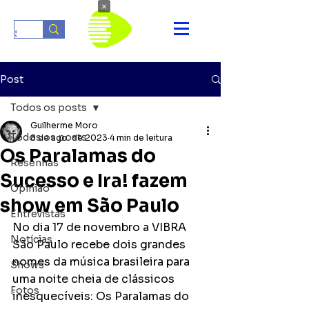
×
Post
Todos os posts
Guilherme Moro
Todos os posts
8 de ago. de 2023
4 min de leitura
Os Paralamas do
Resenhas
Sucesso e Ira! fazem
Opinião
show em São Paulo
Entrevistas
No dia 17 de novembro a VIBRA 
Notícias
São Paulo recebe dois grandes 
nomes da música brasileira para 
Shows
uma noite cheia de clássicos 
Fotos
inesquecíveis: Os Paralamas do 