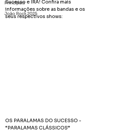
Sucesso e IRA! Confira mais 
Principais
informações sobre as bandas e os 
João Rock 2025
seus respectivos shows:
OS PARALAMAS DO SUCESSO - 
“PARALAMAS CLÁSSICOS”