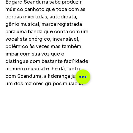
Edgard Scandurra sabe produzir, 
músico canhoto que toca com as 
cordas invertidas, autodidata, 
gênio musical, marca registrada 
para uma banda que conta com um 
vocalista enérgico, incansável, 
polêmico às vezes mas também 
ímpar com sua voz que o 
distingue com bastante facilidade 
no meio musical e lhe dá, junto 
com Scandurra, a liderança junto a 
um dos maiores grupos musicas 
da cena pop e do Rock Nacional. 
Clássicos como DIAS DE LUTA, 
ENVELHEÇO NA CIDADE, FLORES 
EM VOCÊ, TARDE VAZIA , EU 
QUERO SEMPRE MAIS, DIAS DE 