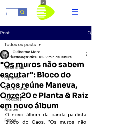
×
Post
Todos os posts
Guilherme Moro
Todos os posts
2 de ago. de 2022
2 min de leitura
"Os muros não sabem
Resenhas
escutar": Bloco do
Opinião
Caos reúne Maneva,
Entrevistas
Onze:20 e Planta & Raiz
Notícias
em novo álbum
Shows
O novo álbum da banda paulista 
Fotos
Bloco do Caos, "Os muros não 