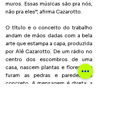
muros. Essas músicas são pra nós, 
não pra eles”, afirma Cazarotto.
O título e o conceito do trabalho 
andam de mãos dadas com a bela 
arte que estampa a capa, produzida 
por Alê Cazarotto. De um rádio no 
centro dos escombros de uma 
casa, nascem plantas e flores que 
furam as pedras e paredes de 
concreto. A mensagem é direta: a 
música tem o poder de fazer 
crescer a esperança em meio à 
destruição. Em meio a um Brasil 
caótico, governado de forma 
irresponsável e desatenta ao 
social e àqueles desprivilegiados, 