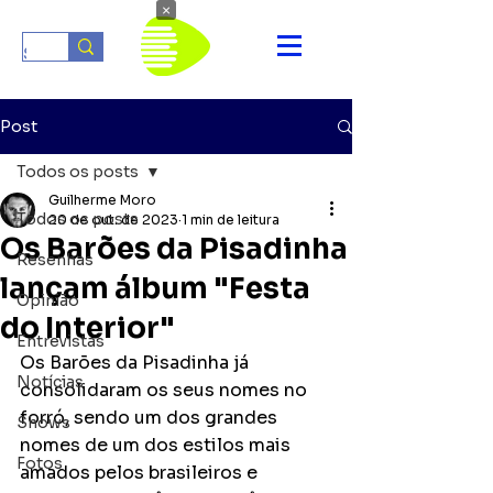
×
Post
Todos os posts
Guilherme Moro
Todos os posts
20 de out. de 2023
1 min de leitura
Os Barões da Pisadinha
Resenhas
lançam álbum "Festa
Opinião
do Interior"
Entrevistas
Os Barões da Pisadinha já 
Notícias
consolidaram os seus nomes no 
forró, sendo um dos grandes 
Shows
nomes de um dos estilos mais 
Fotos
amados pelos brasileiros e 