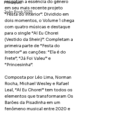
resgatam a essência do gênero 
Principais
em seu mais recente projeto 
João Rock 2025
“Festa do Interior”. Dividido em 
dois momentos, o Volume 1 chega 
com quatro músicas e destaque 
para o single “Aí Eu Chorei 
(Vestido da Shein)”. Completam a 
primeira parte de “Festa do 
Interior” as canções: “Ela é do 
Frete”, “Já Foi Valeu” e 
“Princesinha”.
Composta por Léo Lima, Norman 
Rocha, Michael Wesley e Rafael 
Leal, “Aí Eu Chorei” tem todos os 
elementos que transformaram Os 
Barões da Pisadinha em um 
fenômeno musical entre 2020 e 