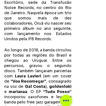
Escritório, sede da Transfusão 
Noise Records, no centro do Rio 
de Janeiro. Naquela época um trio 
que somou mais de dez 
colaboradores, Oruã viu nascer seu 
primeiro álbum no ano seguinte, 
com lançamento nos Estados 
Unidos pela IFB Records. 
Ao longo de 2018, a banda circulou 
por todas as regiões do Brasil e 
chegou ao Uruguai. Entre os 
percursos, gravou o segundo 
disco. Também lançaram parcerias 
com 
Laura Lavieri
 (em um cover 
de 
“Vou Recomeçar”
, consagrado 
na voz de 
Gal Costa
), 
goldenloki
e 
marianaa
. O EP
 “Tudo Posso”
incorporou saxofones e levou a 
banda pelo free jazz garageiro. Por 