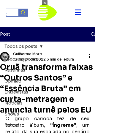
×
Post
Todos os posts
Guilherme Moro
Todos os posts
15 de jun. de 2022
3 min de leitura
Oruã transforma faixas
Resenhas
“Outros Santos” e
Opinião
“Essência Bruta” em
Entrevistas
curta-metragem e
Notícias
anuncia turnê pelos EU
Shows
O grupo carioca fez de seu 
terceiro álbum, 
“Íngreme”
, um 
Fotos
relato da sua escalada no cenário 