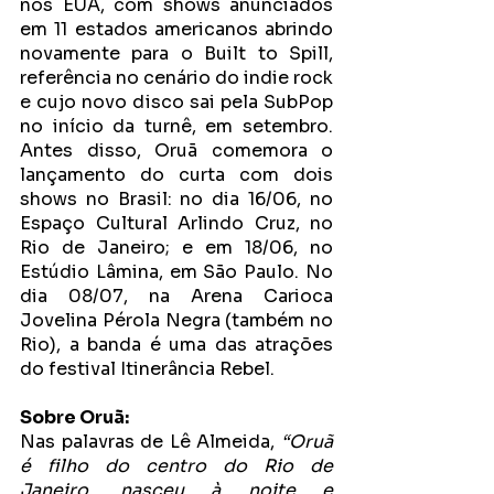
nos EUA, com shows anunciados 
em 11 estados americanos abrindo 
novamente para o Built to Spill, 
referência no cenário do indie rock 
e cujo novo disco sai pela SubPop 
no início da turnê, em setembro. 
Antes disso, Oruã comemora o 
lançamento do curta com dois 
shows no Brasil: no dia 16/06, no 
Espaço Cultural Arlindo Cruz, no 
Rio de Janeiro; e em 18/06, no 
Estúdio Lâmina, em São Paulo. No 
dia 08/07, na Arena Carioca 
Jovelina Pérola Negra (também no 
Rio), a banda é uma das atrações 
do festival Itinerância Rebel.
Sobre Oruã:
Nas palavras de Lê Almeida, 
“Oruã 
é filho do centro do Rio de 
Janeiro, nasceu à noite e 