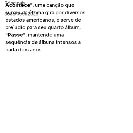
Principais
Acontece”
, uma canção que 
surgiu da última gira por diversos 
João Rock 2025
estados americanos, e serve de 
prelúdio para seu quarto álbum,
“Passe”
, mantendo uma 
sequência de álbuns intensos a 
cada dois anos. 