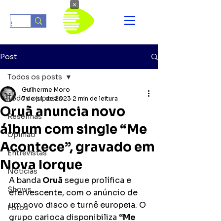
×
Post
Todos os posts
Guilherme Moro
Todos os posts
7 de jul. de 2023
2 min de leitura
Oruã anuncia novo
Resenhas
álbum com single “Me
Opinião
Acontece”, gravado em
Entrevistas
Nova Iorque
Notícias
A banda
 Oruã
 segue prolífica e 
Shows
efervescente, com o anúncio de 
um novo disco e turnê europeia. O 
Fotos
grupo carioca disponibiliza 
“Me 