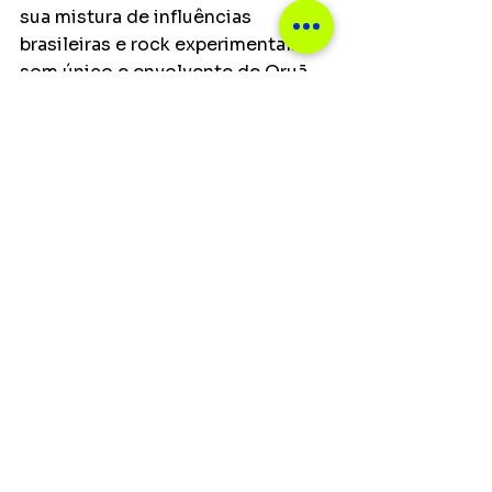
sua mistura de influências 
brasileiras e rock experimental. O 
som único e envolvente de Oruã 
cria um ambiente de transe 
coletivo onde a música se torna 
uma poderosa forma de 
resistência e expressão.
Notícias
Ver tudo
Posts recentes