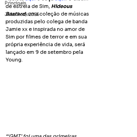
Principais
de estreia de Sim, 
Hideous 
Bastard
, uma coleção de músicas 
João Rock 2025
produzidas pelo colega de banda 
Jamie xx e inspirada no amor de 
Sim por filmes de terror e em sua 
própria experiência de vida, será 
lançado em 9 de setembro pela 
Young.
“‘GMT’ foi uma das primeiras 