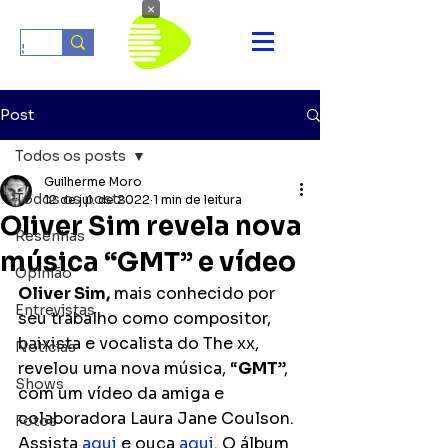
×
Post
Todos os posts
Guilherme Moro
Todos os posts
12 de jul. de 2022
1 min de leitura
Oliver Sim revela nova
Resenhas
música “GMT” e vídeo
Opinião
Oliver Sim,
 mais conhecido por 
Entrevistas
seu trabalho como compositor, 
baixista e vocalista do The xx, 
Notícias
revelou uma nova música, “
GMT
”, 
Shows
com um vídeo da amiga e 
colaboradora Laura Jane Coulson. 
Fotos
Assista 
aqui
 e ouça 
aqui
. O álbum 