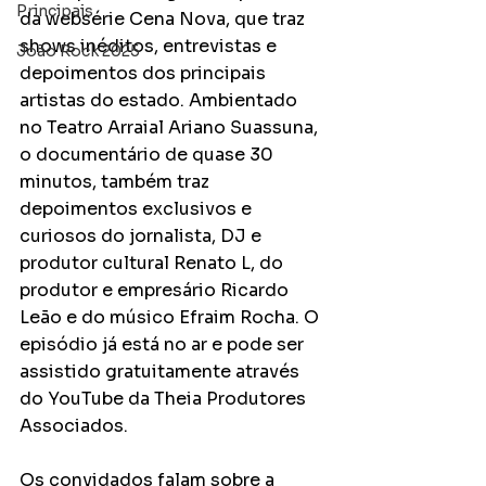
Principais
da websérie Cena Nova, que traz 
shows inéditos, entrevistas e 
João Rock 2025
depoimentos dos principais 
artistas do estado. Ambientado 
no Teatro Arraial Ariano Suassuna, 
o documentário de quase 30 
minutos, também traz 
depoimentos exclusivos e 
curiosos do jornalista, DJ e 
produtor cultural Renato L, do 
produtor e empresário Ricardo 
Leão e do músico Efraim Rocha. O 
episódio já está no ar e pode ser 
assistido gratuitamente através 
do YouTube da Theia Produtores 
Associados. 
Os convidados falam sobre a 