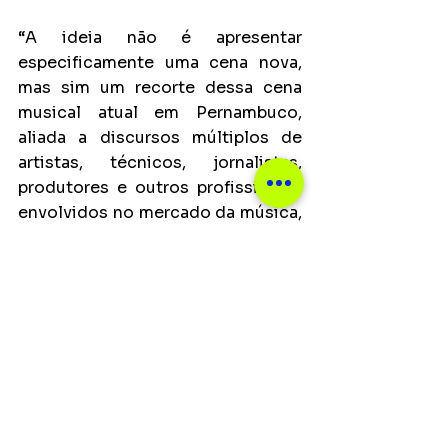
“A ideia não é apresentar 
especificamente uma cena nova, 
mas sim um recorte dessa cena 
musical atual em Pernambuco, 
aliada a discursos múltiplos de 
artistas, técnicos, jornalistas, 
produtores e outros profissionais 
envolvidos no mercado da música, 
com o sentido de valorizar seus 
trabalhos, suas falas e seus 
conceitos individuais em prol de 
um cenário coletivo que por 
muitas vezes é visto como 
disforme ou desunido, mas que na 
verdade é apenas complexo e 
múltiplo”, comenta o curador do 
projeto, 
Guilherme Patriota
.