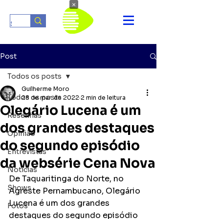
×
Post
Todos os posts
Guilherme Moro
Todos os posts
28 de mar. de 2022
2 min de leitura
Olegário Lucena é um
Resenhas
dos grandes destaques
Opinião
do segundo episódio
Entrevistas
da websérie Cena Nova
Notícias
De Taquaritinga do Norte, no 
Shows
Agreste Pernambucano, Olegário 
Lucena é um dos grandes 
Fotos
destaques do segundo episódio 