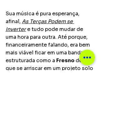
Sua música é pura esperança, 
afinal, 
As Terças Podem se 
Inverter
 e tudo pode mudar de 
uma hora para outra. Até porque, 
financeiramente falando, era bem 
mais viável ficar em uma banda 
estruturada como a 
Fresno
 do 
que se arriscar em um projeto solo 
e com uma sonoridade diferente e 
ousada. Ou até seria mais fácil 
"esconder-se" atrás de um grande 
nome (
Humberto Gessinger
) e 
garantir uma aposentadoria 
tranquila e sem responsabilidade, 
tocando com seu ídolo e sendo 
tranquilo assim. Mas, se "as terças 
podem se inverter", "mesmo se 