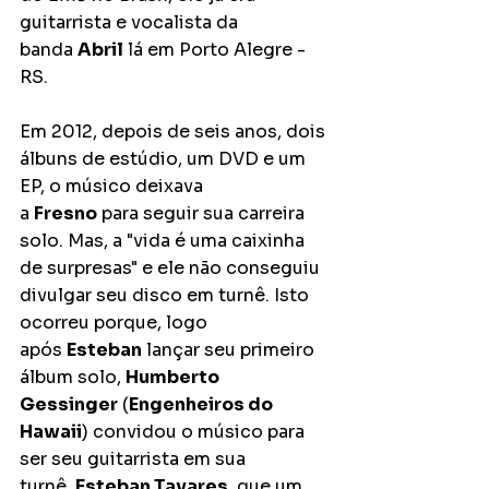
guitarrista e vocalista da 
banda 
Abril
 lá em Porto Alegre - 
RS.
Em 2012, depois de seis anos, dois 
álbuns de estúdio, um DVD e um 
EP, o músico deixava 
a 
Fresno
 para seguir sua carreira 
solo. Mas, a "vida é uma caixinha 
de surpresas" e ele não conseguiu 
divulgar seu disco em turnê. Isto 
ocorreu porque, logo 
após 
Esteban
 lançar seu primeiro 
álbum solo, 
Humberto 
Gessinger
 (
Engenheiros do 
Hawaii
) convidou o músico para 
ser seu guitarrista em sua 
turnê. 
Esteban Tavares
, que um 