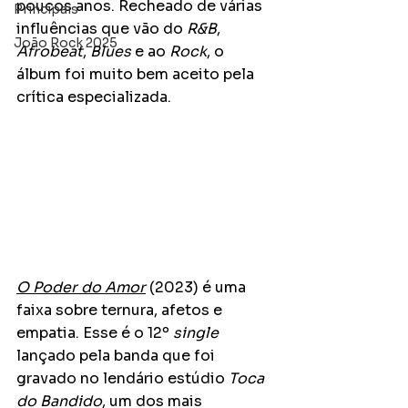
poucos anos. Recheado de várias 
Principais
influências que vão do 
R&B
, 
João Rock 2025
Afrobeat
, 
Blues
 e ao 
Rock
, o 
álbum foi muito bem aceito pela 
crítica especializada.
O Poder do Amor
 (2023) é uma 
faixa sobre ternura, afetos e 
empatia. Esse é o 12º 
single
lançado pela banda que foi 
gravado no lendário estúdio 
Toca 
do Bandido
, um dos mais 