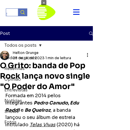
×
Post
Todos os posts
Helton Grunge
Todos os posts
28 de jul. de 2023
1 min de leitura
O Grito: banda de Pop
Resenhas
Rock lança novo single
Opinião
"O Poder do Amor"
Entrevistas
Formada em 2014 pelos 
Notícias
integrantes 
Pedro Canudo, Edu 
Raddi
 e 
Be Queiroz
, a banda 
Shows
lançou o seu álbum de estreia 
Fotos
intitulado 
Telas Vivas
 (2020) há 