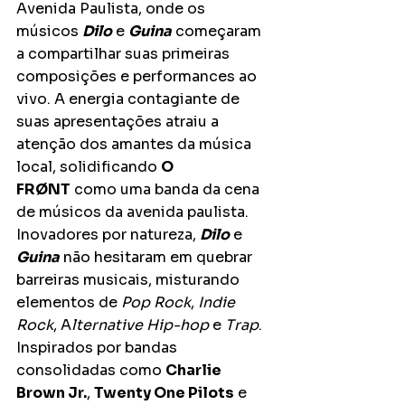
Avenida Paulista, onde os 
músicos 
Dilo
 e 
Guina
 começaram 
a compartilhar suas primeiras 
composições e performances ao 
vivo. A energia contagiante de 
suas apresentações atraiu a 
atenção dos amantes da música 
local, solidificando 
O 
FRØNT
 como uma banda da cena 
de músicos da avenida paulista. 
Inovadores por natureza, 
Dilo
 e 
Guina
 não hesitaram em quebrar 
barreiras musicais, misturando 
elementos de 
Pop Rock
, 
Indie 
Rock
, A
lternative Hip-hop
 e 
Trap
. 
Inspirados por bandas 
consolidadas como 
Charlie 
Brown Jr.
, 
Twenty One Pilots
 e 