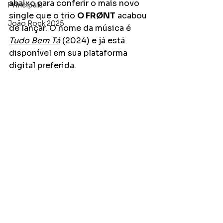
abaixo para conferir o mais novo 
Principais
single que o trio 
O FRØNT
 acabou 
João Rock 2025
de lançar. O nome da música é 
Tudo Bem Tá
 (2024) e já está 
disponível em sua plataforma 
digital preferida.