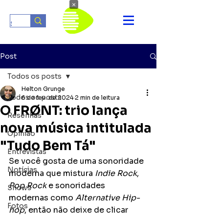
×
Post
Todos os posts
Helton Grunge
Todos os posts
6 de fev. de 2024
2 min de leitura
O FRØNT: trio lança
Resenhas
nova música intitulada
Opinião
"Tudo Bem Tá"
Entrevistas
Se você gosta de uma sonoridade 
Notícias
moderna que mistura 
Indie Rock
, 
Pop Rock
 e sonoridades 
Shows
modernas como 
Alternative Hip-
Fotos
hop
, então não deixe de clicar 