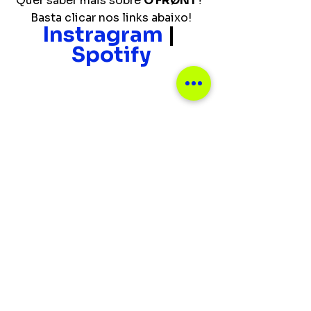
Quer saber mais sobre 
O FRØNT
? 
Basta clicar nos links abaixo!
Instragram
 | 
Spotify