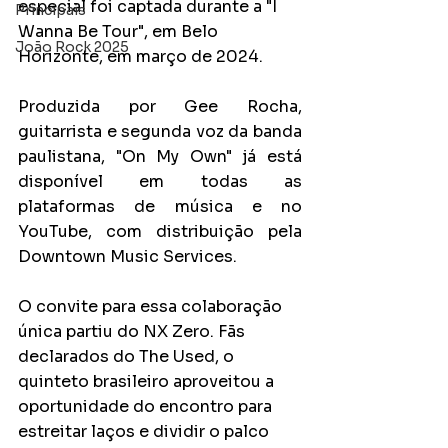
especial foi captada durante a "I 
Principais
Wanna Be Tour", em Belo 
João Rock 2025
Horizonte, em março de 2024.
Produzida por Gee Rocha, 
guitarrista e segunda voz da banda 
paulistana, "On My Own" já está 
disponível em todas as 
plataformas de música e no 
YouTube, com distribuição pela 
Downtown Music Services.
O convite para essa colaboração 
única partiu do NX Zero. Fãs 
declarados do The Used, o 
quinteto brasileiro aproveitou a 
oportunidade do encontro para 
estreitar laços e dividir o palco 