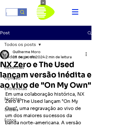
×
Post
Todos os posts
Guilherme Moro
Todos os posts
28 de jun. de 2024
2 min de leitura
NX Zero e The Used
Resenhas
lançam versão inédita e
Opinião
ao vivo de "On My Own"
Entrevistas
Em uma colaboração histórica, NX 
Notícias
Zero e The Used lançam "On My 
Own", uma regravação ao vivo de 
Shows
um dos maiores sucessos da 
Fotos
banda norte-americana. A versão 