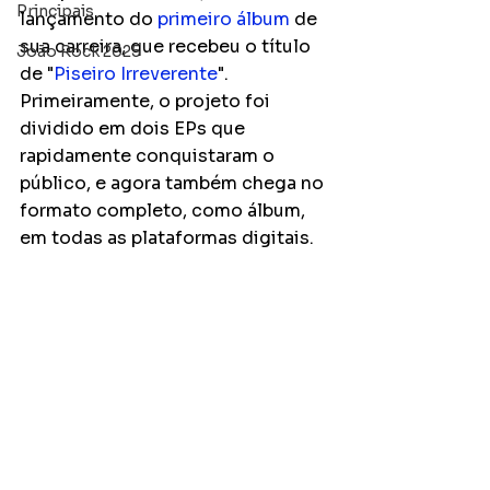
Principais
lançamento do 
primeiro álbum
 de 
sua carreira, que recebeu o título 
João Rock 2025
de "
Piseiro Irreverente
". 
Primeiramente, o projeto foi 
dividido em dois EPs que 
rapidamente conquistaram o 
público, e agora também chega no 
formato completo, como álbum, 
em todas as plataformas digitais.