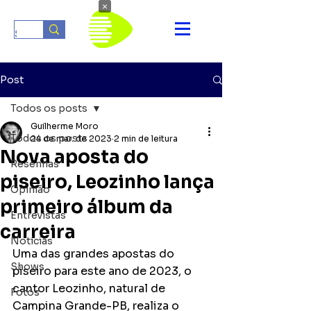
×
Post
Todos os posts
Guilherme Moro
Todos os posts
24 de mar. de 2023
2 min de leitura
Nova aposta do
Resenhas
piseiro, Leozinho lança
Opinião
primeiro álbum da
Entrevistas
carreira
Notícias
Uma das grandes apostas do 
Shows
piseiro para este ano de 2023, o 
cantor Leozinho, natural de 
Fotos
Campina Grande-PB, realiza o 