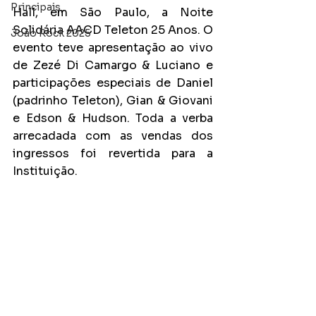
Principais
Hall, em São Paulo, a Noite 
Solidária AACD Teleton 25 Anos. O 
João Rock 2025
evento teve apresentação ao vivo 
de Zezé Di Camargo & Luciano e 
participações especiais de Daniel 
(padrinho Teleton), Gian & Giovani 
e Edson & Hudson. Toda a verba 
arrecadada com as vendas dos 
ingressos foi revertida para a 
Instituição.