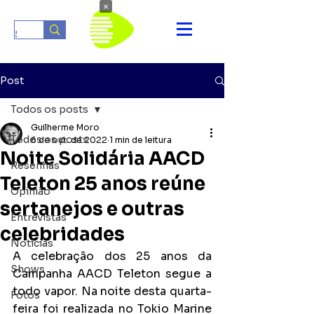
×
Post
Todos os posts
Guilherme Moro
Todos os posts
6 de out. de 2022
1 min de leitura
Noite Solidária AACD
Resenhas
Teleton 25 anos reúne
Opinião
sertanejos e outras
Entrevistas
celebridades
Notícias
A celebração dos 25 anos da 
Shows
Campanha AACD Teleton segue a 
todo vapor. Na noite desta quarta-
Fotos
feira foi realizada no Tokio Marine 