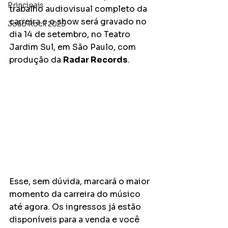
Principais
trabalho audiovisual completo da 
carreira e o show será gravado no 
João Rock 2025
dia 14 de setembro, no Teatro 
Jardim Sul, em São Paulo, com 
produção da 
Radar Records
.
Esse, sem dúvida, marcará o maior 
momento da carreira do músico 
até agora. Os ingressos já estão 
disponíveis para a venda e você 