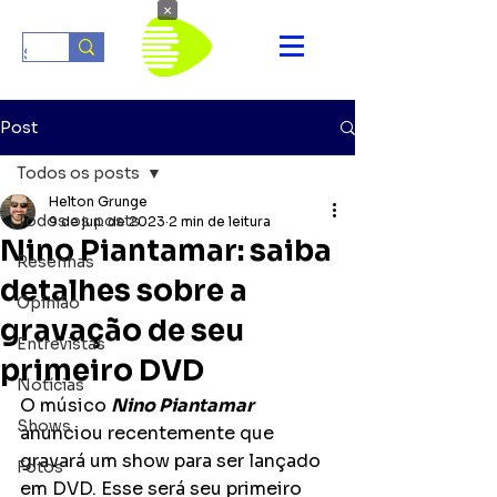
×
Post
Todos os posts
Helton Grunge
Todos os posts
9 de jun. de 2023
2 min de leitura
Nino Piantamar: saiba
Resenhas
detalhes sobre a
Opinião
gravação de seu
Entrevistas
primeiro DVD
Notícias
O músico 
Nino Piantamar
Shows
anunciou recentemente que 
gravará um show para ser lançado 
Fotos
em DVD. Esse será seu primeiro 