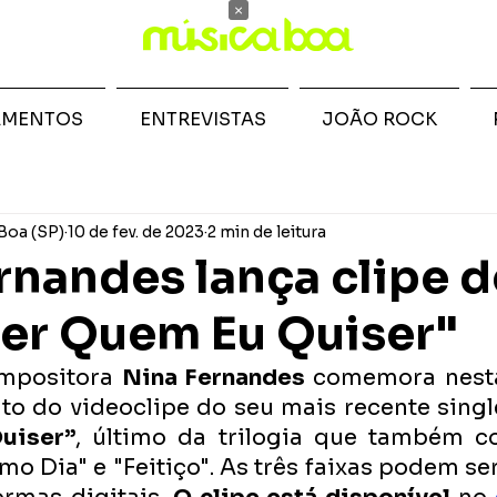
×
AMENTOS
ENTREVISTAS
JOÃO ROCK
Boa (SP)
10 de fev. de 2023
2 min de leitura
rnandes lança clipe d
er Quem Eu Quiser"
ompositora 
Nina Fernandes
 comemora nesta 
nto do videoclipe do seu mais recente single
uiser”
, último da trilogia que também c
o Dia" e "Feitiço". As três faixas podem se