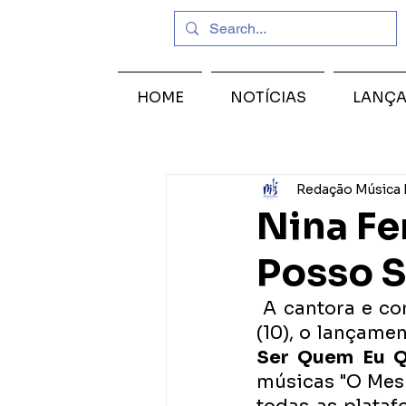
HOME
NOTÍCIAS
LANÇ
Redação Música 
Nina Fe
Posso S
 A cantora e c
(10), o lançame
Ser Quem Eu Q
músicas "O Mesm