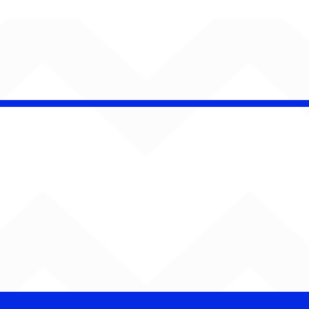
CHAMELEO acerta as
contas com o passado
em “Versão dos Fatos”