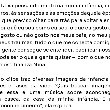
a faixa pensando muito na minha infância, n
iros, às sensações e às emoções daquela épo
que preciso olhar para trás para voltar a en
or quê eu sou como eu sou, o que eu gosto 
osto ou não gosto nos meus pais, no meu 
meus traumas, tudo o que me conecta comi
 a gente consegue se entender, pacificar nos
ode ser o que a gente quiser –  com o que n
os", finaliza Nina.
o clipe traz diversas imagens da infância
des e fases da vida. "Quis buscar image
ue essa é uma música sobre aconcheg
a casca, da casa da minha infância. E 
toconhecimento", ela explica.