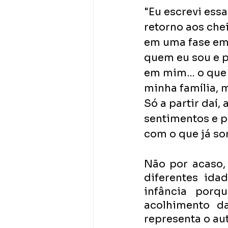
"Eu escrevi ess
retorno aos che
em uma fase em 
quem eu sou e p
em mim… o que g
minha família, 
Só a partir daí,
sentimentos e p
com o que já som
Não por acaso, 
diferentes ida
infância porq
acolhimento d
representa o au