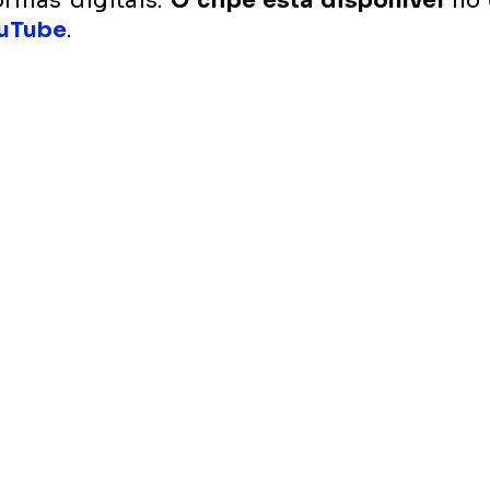
ormas digitais. 
O clipe está disponível 
no 
ouTube
.