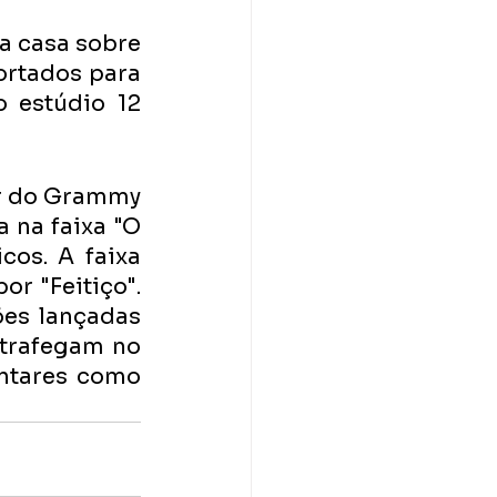
a casa sobre 
ortados para 
 estúdio 12 
r do Grammy 
 na faixa "O 
os. A faixa 
r "Feitiço". 
es lançadas 
trafegam no 
tares como 