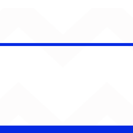
é Pacheco e Ubandu
erram trajetória com
iovisual gravado na
ção Ferroviária de
ru