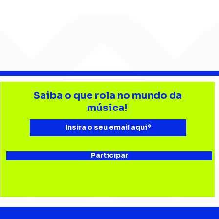
Barão Vermelho reúne
Beb
formação original em
enc
Saiba o que rola no mundo da
show em Ribeirão Preto
aud
música!
Esta
Bau
Participar