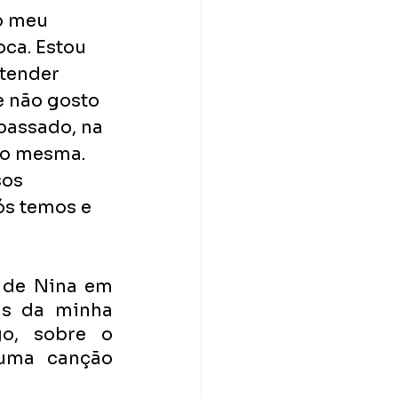
o meu 
ca. Estou 
tender 
e não gosto 
passado, na 
go mesma. 
sos 
ós temos e 
 de Nina em 
ns da minha 
o, sobre o 
uma canção 