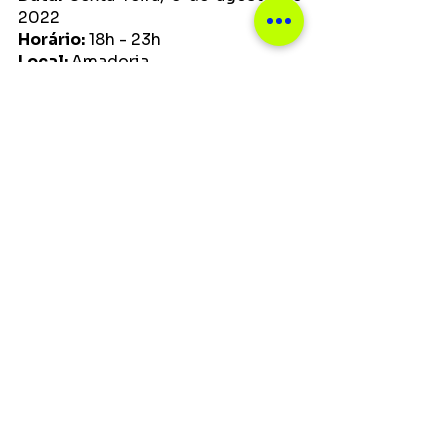
2022
Horário:
 18h - 23h
Local: 
Amadoria
Endereço:
 Rua Mucuri, 325, 
Floresta - Belo Horizonte, MG
Ingressos: 
https://www.sympla.com.br/eve
nto/amadoria-sessions-
convida-nina-fernandes/1621021
Shows
Ver tudo
Posts recentes