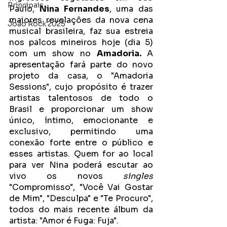
Principais
Paulo, 
Nina Fernandes
, uma das 
maiores revelações da nova cena 
João Rock 2025
musical brasileira, faz sua estreia 
nos palcos mineiros hoje (dia 5) 
com um show no 
Amadoria. 
A 
apresentação fará parte do novo 
projeto da casa, o "Amadoria 
Sessions", cujo propósito é trazer 
artistas talentosos de todo o 
Brasil e proporcionar um show 
único, íntimo, emocionante e 
exclusivo, permitindo uma 
conexão forte entre o público e 
esses artistas. Quem for ao local 
para ver Nina poderá escutar ao 
vivo os novos 
singles
"Compromisso", "Você Vai Gostar 
de Mim", "Desculpa" e "Te Procuro", 
todos do mais recente álbum da 
artista: "Amor é Fuga: Fuja".