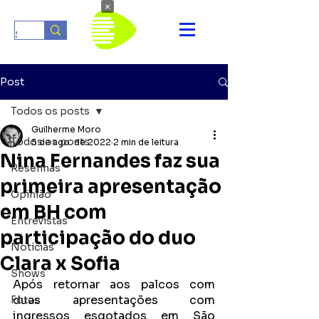
×
Post
Todos os posts
Guilherme Moro
Todos os posts
5 de ago. de 2022
2 min de leitura
Nina Fernandes faz sua
Resenhas
primeira apresentação
Opinião
em BH com
Entrevistas
participação do duo
Notícias
Clara x Sofia
Shows
Após retornar aos palcos com 
duas apresentações com 
Fotos
ingressos esgotados em São 