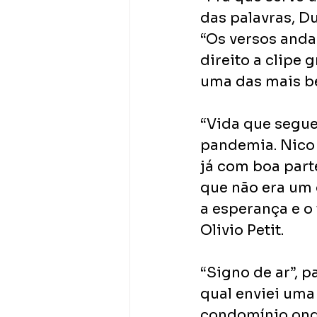
das palavras, D
“Os versos anda
direito a clipe 
uma das mais be
“Vida que segue
pandemia. Nico 
já com boa parte
que não era um 
a esperança e o 
Olivio Petit.
“Signo de ar”, p
qual enviei uma
condomínio onde