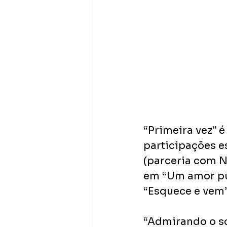
“Primeira vez” é 
participações es
(parceria com N
em “Um amor pur
“Esquece e vem”
“Admirando o so