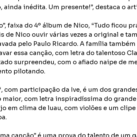
ainda inédita. Um presente!”, destaca o art
o”, faixa do 4º álbum de Nico, “Tudo ficou pra 
is de Nico ouvir várias vezes a original e t
ravada pelo Paulo Ricardo. A família também
avar essa canção, com letra do talentoso Cl
ltado surpreendeu, com o afiado naipe de me
nto pilotando.
, com participação da Ive, é um dos grandes
o maior, com letra inspiradíssima do grande
jo em clima de luau, com violões e um clipe
oa.
uma canção” é uma prova do talento de um g