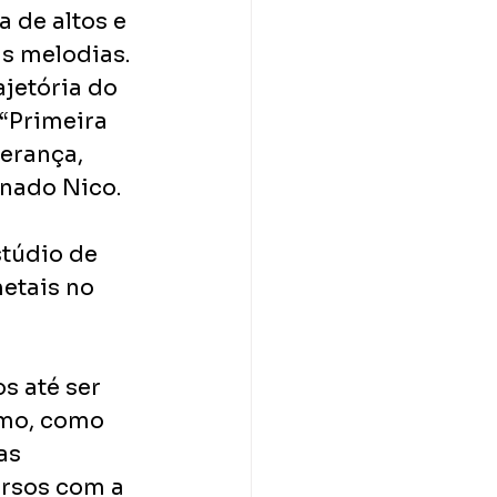
 de altos e 
s melodias. 
jetória do 
“Primeira 
erança, 
onado Nico.
túdio de 
etais no 
s até ser 
umo, como 
as 
ersos com a 