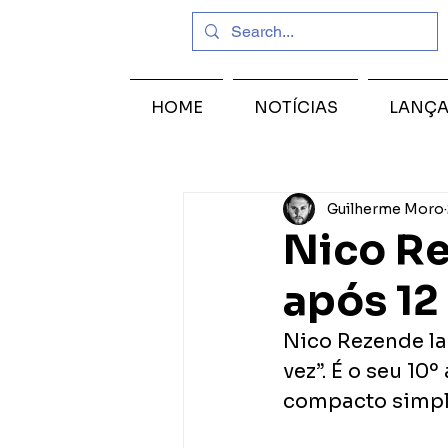
HOME
NOTÍCIAS
LANÇ
Guilherme Moro
Nico Re
após 12
Nico Rezende la
vez”. É o seu 10
compacto simpl