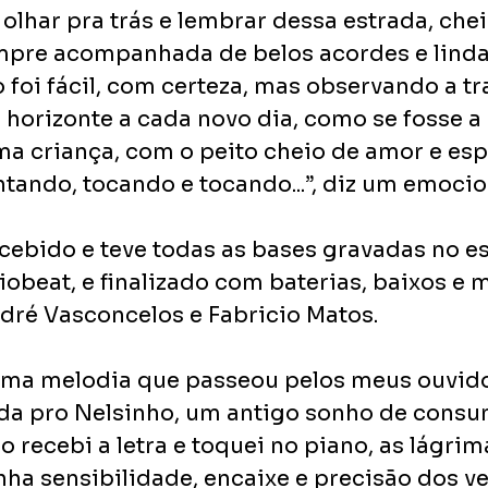
lhar pra trás e lembrar dessa estrada, cheia
mpre acompanhada de belos acordes e linda
foi fácil, com certeza, mas observando a tra
 horizonte a cada novo dia, como se fosse a 
uma criança, com o peito cheio de amor e esp
ando, tocando e tocando...”, diz um emoci
cebido e teve todas as bases gravadas no es
obeat, e finalizado com baterias, baixos e m
ndré Vasconcelos e Fabricio Matos.
 uma melodia que passeou pelos meus ouvido
da pro Nelsinho, um antigo sonho de cons
 recebi a letra e toquei no piano, as lágrim
ha sensibilidade, encaixe e precisão dos v