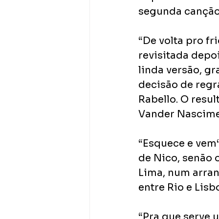
segunda canção, 
“De volta pro fri
revisitada depo
linda versão, g
decisão de regr
Rabello. O resu
Vander Nascime
“Esquece e vem“
de Nico, senão 
Lima, num arran
entre Rio e Lisb
“Pra que serve 