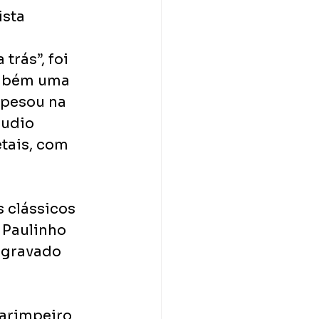
ista
trás”, foi 
ambém uma 
 pesou na 
audio 
tais, com 
 clássicos 
 Paulinho 
 gravado  
arimpeiro 