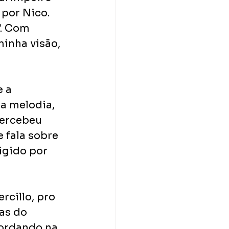
por Nico. 
. Com 
minha visão, 
 a 
a melodia, 
percebeu 
 fala sobre 
igido por 
rcillo, pro 
as do 
ordando na 