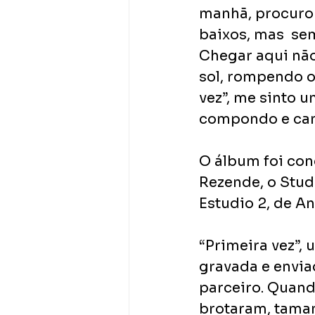
manhã, procuro o
baixos, mas  se
Chegar aqui não 
sol, rompendo o
vez”, me sinto 
compondo e cant
O álbum foi con
Rezende, o Studi
Estudio 2, de A
“Primeira vez”,
gravada e envia
parceiro. Quando
brotaram, taman