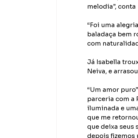
melodia”, conta
“Foi uma alegri
baladaça bem ro
com naturalidad
Já Isabella tro
Neiva, e arrasou
“Um amor puro” 
parceria com a
iluminada e uma
que me retornou
que deixa seus 
depois fizemos u