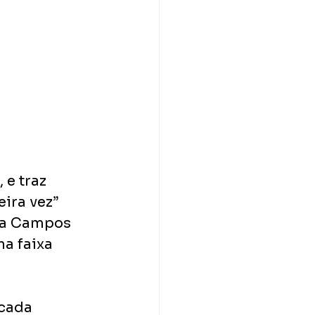
 e traz 
ira vez” 
rta Campos 
a faixa 
cada 