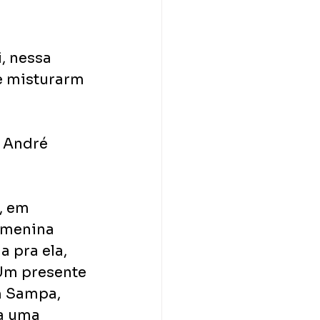
, nessa 
e misturarm 
 André 
, em 
 menina 
 pra ela, 
Um presente 
m Sampa, 
a uma 