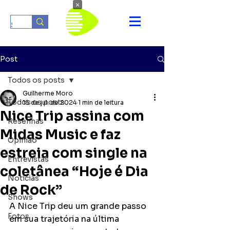
×
Post
Todos os posts
Guilherme Moro
Todos os posts
15 de jul. de 2024
1 min de leitura
Nice Trip assina com
Resenhas
Midas Music e faz
Opinião
estreia com single na
Entrevistas
coletânea “Hoje é Dia
Notícias
de Rock”
Shows
A Nice Trip deu um grande passo 
Fotos
em sua trajetória na última 