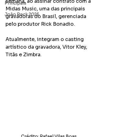
semana, ao assinar contrato com a 
Principais
Midas Music, uma das principais 
João Rock 2025
gravadoras do Brasil, gerenciada 
pelo produtor Rick Bonadio. 
Atualmente, integram o casting 
artístico da gravadora, Vitor Kley, 
Titãs e Zimbra.
Crédito: Rafael Vilas Boas