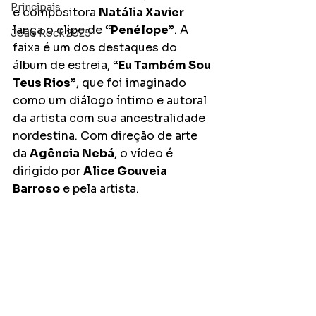
Principais
e compositora 
Natália Xavier
lança o clipe de 
“Penélope”
. A 
João Rock 2025
faixa é um dos destaques do 
álbum de estreia, 
“Eu Também Sou 
Teus Rios”
, que foi imaginado 
como um diálogo íntimo e autoral 
da artista com sua ancestralidade 
nordestina. Com direção de arte 
da 
Agência Nebá
, o vídeo é 
dirigido por 
Alice Gouveia 
Barroso
 e pela artista.