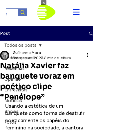
×
Post
Todos os posts
Guilherme Moro
Todos os posts
3 de jan. de 2023
2 min de leitura
Natália Xavier faz
Resenhas
banquete voraz em
Opinião
poético clipe
Entrevistas
“Penélope”
Notícias
Usando a estética de um 
Shows
banquete como forma de destruir 
poeticamente os papéis do 
Fotos
feminino na sociedade, a cantora 