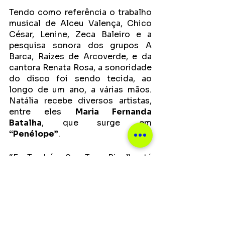
Tendo como referência o trabalho 
musical de Alceu Valença, Chico 
César, Lenine, Zeca Baleiro e a 
pesquisa sonora dos grupos A 
Barca, Raízes de Arcoverde, e da 
cantora Renata Rosa, a sonoridade 
do disco foi sendo tecida, ao 
longo de um ano, a várias mãos. 
Natália recebe diversos artistas, 
entre eles 
Maria Fernanda 
Batalha
, que surge em 
“Penélope”
.
“Eu Também Sou Teus Rios” está 
disponível nas principais 
plataformas de música e o clipe, 
no canal do YouTube da artista.