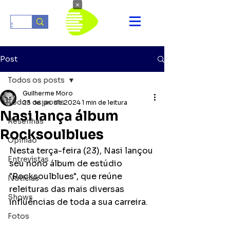
×
Post
Todos os posts
Guilherme Moro
Todos os posts
23 de jan. de 2024
1 min de leitura
Nasi lança álbum
Resenhas
Rocksoulblues
Opinião
Nesta terça-feira (23), Nasi lançou 
Entrevistas
seu nono álbum de estúdio 
"
Rocksoulblues", que reúne 
Notícias
releituras das mais diversas 
Shows
influências de toda a sua carreira. 
Fotos