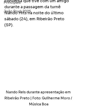
conversa que tive com um amigo 
Principais
durante a passagem da turnê 
João Rock 2025
Nando Hits na noite do último 
sábado (24), em Ribeirão Preto 
(SP). 
Nando Reis durante apresentação em 
Ribeirão Preto | Foto: Guilherme Moro / 
Música Boa