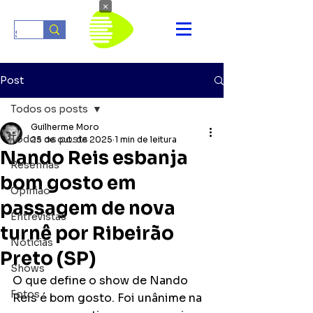
×
Post
Todos os posts
Guilherme Moro
Todos os posts
25 de out. de 2025
1 min de leitura
Nando Reis esbanja
Resenhas
bom gosto em
Opinião
passagem de nova
Entrevistas
turnê por Ribeirão
Notícias
Preto (SP)
Shows
O que define o show de Nando 
Fotos
Reis é bom gosto. Foi unânime na 